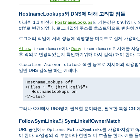
HostnameLookups와 DNS에 대해 고려할 점들
아파치 1.3 이전에
의 기본값은
이였다. 
HostnameLookups
On
로 변경되었다. 로그파일의 주소를 호스트명으로 변환하려
Off
로그처리 작업이 서버 성능에 악영향을 미치므로 실제 사용하
이나
지시어를 사용한
Allow
from domain
Deny
from domain
후 악의로 변경되었는지 확인하기위해 다시 검색) 해야 한다. 
섹션 등으로 지시어의 적용범위
<Location /server-status>
일만 DNS 검색을 하는 예제다:
HostnameLookups off
<Files ~ "\.(html|cgi)$">
HostnameLookups on
</Files>
그러나 CGI에서 DNS명이 필요할 뿐이라면, 필요한 특정 CG
FollowSymLinks와 SymLinksIfOwnerMatch
URL 공간에서
를 사용하지않고
Options FollowSymLinks
O
야 한다. 파일명의 각 부분마다 한번씩 더 호출을 한다. 예를 들