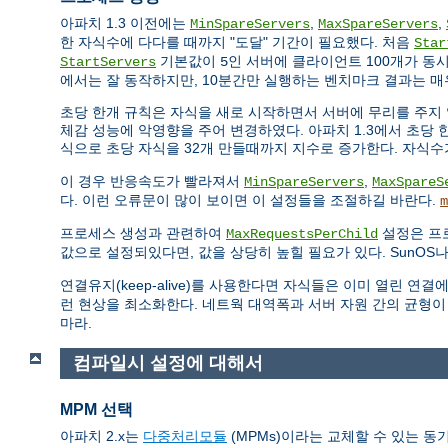
아파치 1.3 이전에는
,
,
MinSpareServers
MaxSpareServers
한 자식수에 다다를 때까지 "도달" 기간이 필요했다. 처음
Star
기본값이
인 서버에 클라이언트 100개가 동
StartServers
5
에서는 잘 동작하지만, 10분간만 실행하는 벤치마크 결과는 매
초당 한개 규칙은 자식을 새로 시작하면서 서버에 무리를 주지 
체감 성능에 악영향을 주어 변경하였다. 아파치 1.3에서 초당 한
식으로 초당 자식을 32개 만들때까지 지수로 증가한다. 자식
이 경우 반응속도가 빨라져서
,
MinSpareServers
MaxSpareS
다. 이런 오류문이 많이 보이면 이 설정들을 조절하길 바란다.
m
프로세스 생성과 관련하여
설정은 프
MaxRequestsPerChild
값으로 설정되있다면, 값을 상당히 높힐 필요가 있다. SunOS나
연결유지(keep-alive)를 사용한다면 자식들은 이미 열린 
런 현상을 최소화한다. 네트웍 대역폭과 서버 자원 간의 균형이
마라.
컴파일시 설정에 대해서
MPM 선택
아파치 2.x는
다중처리모듈
(MPMs)이라는 교체할 수 있는 