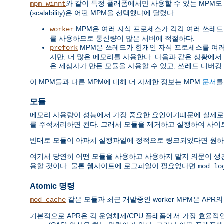
와 같이 특정 플래폼에서만 사용할 수 있는 MPM도
mpm_winnt
(scalability)은 어떤 MPM을 선택했냐에 달렸다:
MPM은 여러 자식 프로세스가 각각 여러 쓰레드를 
worker
를 사용하므로 통신량이 많은 서버에 적절하다.
MPM은 쓰레드가 한개인 자식 프로세스를 여러개 
prefork
지만, 더 많은 메모리를 사용한다. 다음과 같은 상황에서 쓰레드
은 제삼자가 만든 모듈을 사용할 수 있고, 쓰레드 디버깅
이 MPM들과 다른 MPM에 대해 더 자세한 정보는 MPM
문서
를
모듈
메모리 사용량이 성능에서 가장 중요한 요인이기때문에 실제로
를 주석처리하면 된다. 그래서 모듈을 제거하고 실행하여 사이
반대로 모듈이 아파치 실행파일에 정적으로 링크되있다면 원하
여기서 당연히 어떤 모듈을 사용하고 사용하지 말지 의문이 생
용할 것이다. 물론 웹사이트에 로그파일이 필요없다면
mod_lo
Atomic 명령
같은 모듈과 최근 개발중인 worker MPM은 APR의 
mod_cache
기본적으로 APR은 각 운영체제/CPU 플래폼에서 가장 효율적인 방