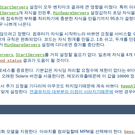
설정이 모두 벤치마크 결과에 큰 영향을 미쳤다. 특히 
StartServers
개 자식을 만든후,
설정값까지 초당 자식을
tServers
MinSpareServers
시에 접속하면 부하를 처리하기에 충분한 자식을 만들기까지 95초가 걸렸다
우 나쁘게 나온다.
않으려고 정했다. 컴퓨터가 자식을 시작하느라 바쁘면 요청을 서비스할 수
개 규칙은 완화되었다. 코드는 자식 한개를 만들고, 1초 쉬고, 두개를 만들
수가
설정에 다다르면 증가를 중단한다.
MinSpareServers
,
를 거의 설정할 필요가 없다. 일초에 자식을 4개
ervers
StartServers
결과가 도움이 될 것이다.
od_status
로세스를 종료한다. 기본값은 자식당 처리할 요청수에 제한이 없다는
이
0
 오래된 Solaris 버전을 사용한다면, 메모리유출때문에 이 값을
정
10000
연결에서 추가 요청을 기다리며 아무것도 하지않기때문에 계속 바쁘다.
KeepA
 맞게 설정한다.
연결유지의 대부분의 이점이 사라지기때문에
어떤 경우
동기화 모델을 지원한다. 아파치를 컴파일할때 MPM을 선택해야 한다.
beos