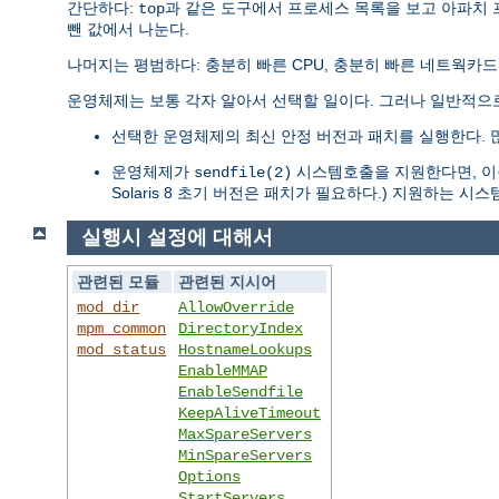
간단하다:
과 같은 도구에서 프로세스 목록을 보고 아파치
top
뺀 값에서 나눈다.
나머지는 평범하다: 충분히 빠른 CPU, 충분히 빠른 네트웍카드
운영체제는 보통 각자 알아서 선택할 일이다. 그러나 일반적으
선택한 운영체제의 최신 안정 버전과 패치를 실행한다. 
운영체제가
시스템호출을 지원한다면, 이를
sendfile(2)
Solaris 8 초기 버전은 패치가 필요하다.) 지원하는 
실행시 설정에 대해서
관련된 모듈
관련된 지시어
mod_dir
AllowOverride
mpm_common
DirectoryIndex
mod_status
HostnameLookups
EnableMMAP
EnableSendfile
KeepAliveTimeout
MaxSpareServers
MinSpareServers
Options
StartServers