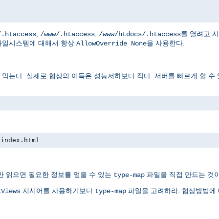
,
,
를 열려고 
/.htaccess
/www/.htaccess
/www/htdocs/.htaccess
파일시스템에 대해서 항상
을 사용한다.
AllowOverride None
는다. 실제로 협상의 이득은 성능저하보다 작다. 서버를 빠르게 할 수 
 index.html
만 읽으면 필요한 정보를 얻을 수 있는
파일을 직접 만드는 것이
type-map
지시어를 사용하기보다
파일을 고려하라. 협상방법에
iViews
type-map