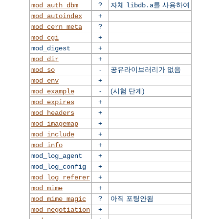
?
자체
를 사용하여
mod_auth_dbm
libdb.a
+
mod_autoindex
?
mod_cern_meta
+
mod_cgi
+
mod_digest
+
mod_dir
-
공유라이브러리가 없음
mod_so
+
mod_env
-
(시험 단계)
mod_example
+
mod_expires
+
mod_headers
+
mod_imagemap
+
mod_include
+
mod_info
+
mod_log_agent
+
mod_log_config
+
mod_log_referer
+
mod_mime
?
아직 포팅안됨
mod_mime_magic
+
mod_negotiation