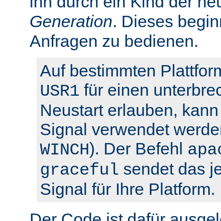
ihn durch ein Kind der ne
Generation
. Dieses begin
Anfragen zu bedienen.
Auf bestimmten Plattfor
für einen unterbre
USR1
Neustart erlauben, kann 
Signal verwendet werden
). Der Befehl
WINCH
apa
sendet das je
graceful
Signal für Ihre Platform.
Der Code ist dafür ausgel