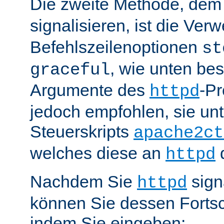
Die zweite Methode, de
signalisieren, ist die Ve
Befehlszeilenoptionen
st
, wie unten be
graceful
Argumente des
-P
httpd
jedoch empfohlen, sie u
Steuerskripts
apache2ct
welches diese an
d
httpd
Nachdem Sie
sign
httpd
können Sie dessen Fortsc
indem Sie eingeben: