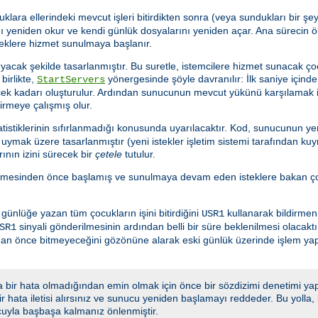
uklara ellerindeki mevcut işleri bitirdikten sonra (veya sundukları bir 
 yeniden okur ve kendi günlük dosyalarını yeniden açar. Ana sürecin ö
teklere hizmet sunulmaya başlanır.
acak şekilde tasarlanmıştır. Bu suretle, istemcilere hizmet sunacak ço
birlikte,
yönergesinde şöyle davranılır: İlk saniye için
StartServers
ecek kadarı oluşturulur. Ardından sunucunun mevcut yükünü karşılamak 
tirmeye çalışmış olur.
istiklerinin sıfırlanmadığı konusunda uyarılacaktır. Kod, sunucunun yen
ymak üzere tasarlanmıştır (yeni istekler işletim sistemi tarafından kuy
ının izini sürecek bir
çetele
tutulur.
lmesinden önce başlamış ve sunulmaya devam eden isteklere bakan çoc
nlüğe yazan tüm çocukların işini bitirdiğini
kullanarak bildirmeni
USR1
sinyali gönderilmesinin ardından belli bir süre beklenilmesi olacakt
SR1
adan önce bitmeyeceğini gözönüne alarak eski günlük üzerinde işlem y
 bir hata olmadığından emin olmak için önce bir sözdizimi denetimi yap
 bir hata iletisi alırsınız ve sunucu yeniden başlamayı reddeder. Bu yoll
cuyla başbaşa kalmanız önlenmiştir.