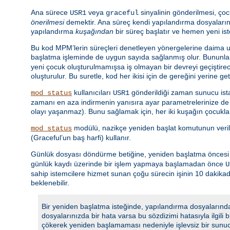
Ana sürece
veya
sinyalinin gönderilmesi, çoc
USR1
graceful
önerilmesi
demektir. Ana süreç kendi yapılandırma dosyalarını
yapılandırma
kuşağından
bir süreç başlatır ve hemen yeni is
Bu kod MPM’lerin süreçleri denetleyen yönergelerine daima uy
başlatma işleminde de uygun sayıda sağlanmış olur. Bununla 
yeni çocuk oluşturulmamışsa iş olmayan bir devreyi geçiştir
oluşturulur. Bu suretle, kod her ikisi için de gereğini yerine ge
kullanıcıları
gönderildiği zaman sunucu istat
mod_status
USR1
zamanı en aza indirmenin yanısıra ayar parametrelerinize de u
olayı yaşanmaz). Bunu sağlamak için, her iki kuşağın çocuklar
modülü, nazikçe yeniden başlat komutunun veri
mod_status
(Graceful’un baş harfi) kullanır.
Günlük dosyası döndürme betiğine, yeniden başlatma öncesi gü
günlük kaydı üzerinde bir işlem yapmaya başlamadan önce
U
sahip istemcilere hizmet sunan çoğu sürecin işinin 10 dakik
beklenebilir.
Bir yeniden başlatma isteğinde, yapılandırma dosyalarında
dosyalarınızda bir hata varsa bu sözdizimi hatasıyla ilgili
çökerek yeniden başlamaması nedeniyle işlevsiz bir sunu