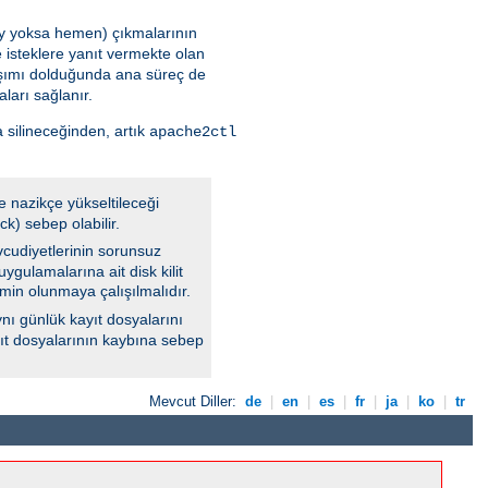
 şey yoksa hemen) çıkmalarının
 isteklere yanıt vermekte olan
aşımı dolduğunda ana süreç de
ları sağlanır.
 silineceğinden, artık
apache2ctl
e nazikçe yükseltileceği
k) sebep olabilir.
vcudiyetlerinin sorunsuz
ygulamalarına ait disk kilit
min olunmaya çalışılmalıdır.
nı günlük kayıt dosyalarını
ayıt dosyalarının kaybına sebep
Mevcut Diller:
de
|
en
|
es
|
fr
|
ja
|
ko
|
tr