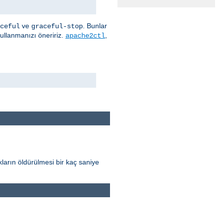
ve
. Bunlar
ceful
graceful-stop
kullanmanızı öneririz.
,
apache2ctl
ların öldürülmesi bir kaç saniye