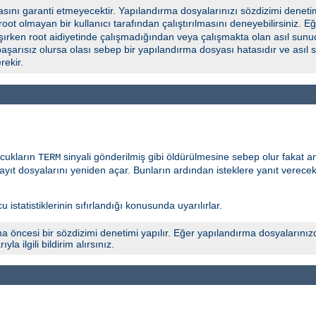
ını garanti etmeyecektir. Yapılandırma dosyalarınızı sözdizimi deneti
 root olmayan bir kullanıcı tarafından çalıştırılmasını deneyebilirsiniz.
şırken root aidiyetinde çalışmadığından veya çalışmakta olan asıl sunuc
başarısız olursa olası sebep bir yapılandırma dosyası hatasıdır ve asıl
ekir.
ocukların
sinyali gönderilmiş gibi öldürülmesine sebep olur fakat 
TERM
yıt dosyalarını yeniden açar. Bunların ardından isteklere yanıt verece
 istatistiklerinin sıfırlandığı konusunda uyarılırlar.
a öncesi bir sözdizimi denetimi yapılır. Eğer yapılandırma dosyalarınız
 ilgili bildirim alırsınız.