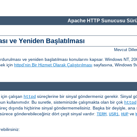
Apache HTTP Sunucusu Sürü
ı ve Yeniden Başlatılması
Mevcut Dille
urulması ve yeniden başlatılması konularını kapsar. Windows NT, 200
mek için
httpd’nin Bir Hizmet Olarak Çalıştırılması
sayfasına, Windows 9x 
çin çalışan
süreçlerine bir sinyal göndermeniz gerekir. Sinyal gönd
httpd
n kullanımıdır. Bu suretle, sisteminizde çalışmakta olan bir çok
httpd
üreç dışında hiçbirine sinyal göndermemelisiniz. Başka bir deyişle, ana 
ürece gönderebileceğiniz dört çeşit sinyal vardır:
,
,
ve
TERM
USR1
HUP
bilirsiniz: