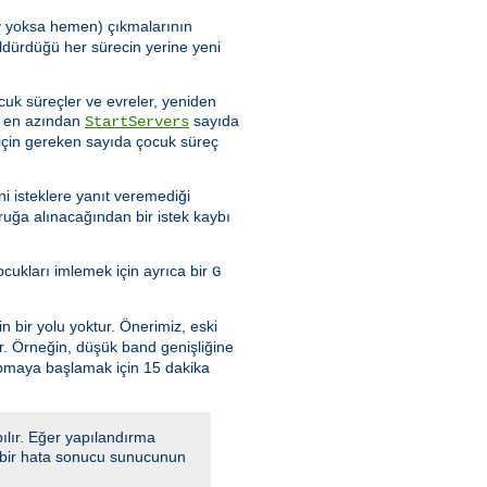
şey yoksa hemen) çıkmalarının
ldürdüğü her sürecin yerine yeni
cuk süreçler ve evreler, yeniden
de en azından
sayıda
StartServers
için gereken sayıda çocuk süreç
i isteklere yanıt veremediği
ruğa alınacağından bir istek kaybı
ukları imlemek için ayrıca bir
G
n bir yolu yoktur. Önerimiz, eski
ır. Örneğin, düşük band genişliğine
apmaya başlamak için 15 dakika
ılır. Eğer yapılandırma
a, bir hata sonucu sunucunun