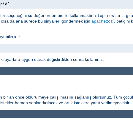
.pid`
ırı seçeneğini şu değerlerden biri ile kullanmaktır:
,
,
stop
restart
gra
t olsa da ana sürece bu sinyalleri göndermek için
betiğini 
apache2ctl
yebilirsiniz:
i ayarlara uygun olarak değiştirdikten sonra kullanınız.
n bir an önce öldürülmeye çalışılmasını sağlamış olursunuz. Tüm çocuk
istekler hemen sonlandırılacak ve artık isteklere yanıt verilmeyecektir.