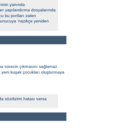
minin yanında
 Eğer yapılandırma dosyalarında
u bu portları zaten
 sunucuya ‘nazikçe yeniden
ana sürecin çıkmasını sağlamaz.
k yeni kuşak çocukları oluşturmaya
da sözdizimi hatası varsa