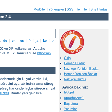
Modüller
|
Yönergeler
|
SSS
|
Terimler
|
Site Haritası
m 2.4
r:
de
|
en
|
es
|
fr
|
ja
|
ko
|
tr
0 ve XP kullanıcıları Apache
ve ME kullanıcıları ise
httpd’nin
Giriş
Hemen Durdur
Nazikçe Yeniden Başlat
Hemen Yeniden Başlat
ermek için iki yol vardır. İlki,
Nazikçe Durdur
sürecini uyarabilirsiniz ama süreç
Ayrıca bakınız:
süreç haricinde hiçbir sürece sinyal
httpd
. Bunlar yeri geldikçe
WINCH
apache2ctl
Başlatma
Yorumlar