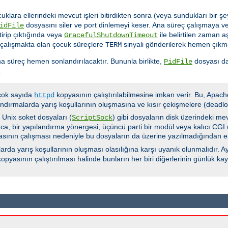
cuklara ellerindeki mevcut işleri bitirdikten sonra (veya sundukları bir
dosyasını siler ve port dinlemeyi keser. Ana süreç çalışmaya ve
idFile
tirip çıktığında veya
ile belirtilen zaman 
GracefulShutdownTimeout
 çalışmakta olan çocuk süreçlere
sinyali gönderilerek hemen çıkma
TERM
a süreç hemen sonlandırılacaktır. Bununla birlikte,
dosyası da
PidFile
.
 çok sayıda
kopyasının çalıştırılabilmesine imkan verir. Bu, Apach
httpd
ndırmalarda yarış koşullarının oluşmasına ve kısır çekişmelere (deadloc
e Unix soket dosyaları (
) gibi dosyaların disk üzerindeki me
ScriptSock
ca, bir yapılandırma yönergesi, üçüncü parti bir modül veya kalıcı CGI u
yasının çalışması nedeniyle bu dosyaların da üzerine yazılmadığından e
rda yarış koşullarının oluşması olasılığına karşı uyanık olunmalıdır. Ay
opyasının çalıştırılması halinde bunların her biri diğerlerinin günlük k