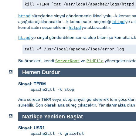
kill -TERM `cat /usr/local/apache2/logs/httpd
süreçlerine sinyal göndermenin ikinci yolu
komut sat
httpd
-k
aşağıda açıklanacaktır.
komut satırı seçeneği
’ye ai
-k
httpd
komut satırı seçeneklerini
’ye aktaracaktır.
httpd
’ye sinyal gönderdikten sonra olup biteni şu komutla izle
httpd
tail -f /usr/local/apache2/logs/error_log
Bu örnekleri, kendi
ve
yönergelerinizdek
ServerRoot
PidFile
Hemen Durdur
Sinyal: TERM
apache2ctl -k stop
Ana sürece
veya
sinyali göndererek tüm çocukları
TERM
stop
sürebilir. Son olarak ana süreç çıkacaktır. Yanıtlanmakta olan 
Nazikçe Yeniden Başlat
Sinyal: USR1
apache2ctl -k graceful