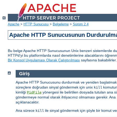
Apache
>
HTTP Sunucusu
>
Belgeleme
>
Sürüm 2.4
Apache HTTP Sunucusunun Durdurulmas
Bu belge Apache HTTP Sunucusunun Unix benzeri sistemlerde durd
HTTPd’yi bu platformlarda nasıl denetimlerine alacaklarını öğren
Bir Konsol Uygulaması Olarak Çalıştırılması
sayfasına bakabilirler.
Giriş
Apache HTTP Sunucusunu durdurmak ve yeniden başlatmak i
süreçlere doğrudan sinyal göndermek için unix
komutunu
kill
kimliği
yönergesi ile belirtilen dosyada tutulan ana s
PidFile
göndermeye normal olarak ihtiyacınız olmaması gerekir. Ana s
açıklanacaktır.
Ana sürece
ile sinyal göndermek için şöyle bir komut vere
kill