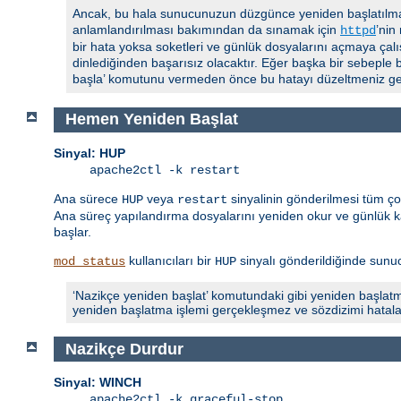
Ancak, bu hala sunucunuzun düzgünce yeniden başlatılmas
anlamlandırılması bakımından da sınamak için
’nin
httpd
bir hata yoksa soketleri ve günlük dosyalarını açmaya çalı
dinlediğinden başarısız olacaktır. Eğer başka bir sebeple 
başla’ komutunu vermeden önce bu hatayı düzeltmeniz ger
Hemen Yeniden Başlat
Sinyal: HUP
apache2ctl -k restart
Ana sürece
veya
sinyalinin gönderilmesi tüm ç
HUP
restart
Ana süreç yapılandırma dosyalarını yeniden okur ve günlük ka
başlar.
kullanıcıları bir
sinyalı gönderildiğinde sunucu
mod_status
HUP
‘Nazikçe yeniden başlat’ komutundaki gibi yeniden başlatm
yeniden başlatma işlemi gerçekleşmez ve sözdizimi hatalarıyla
Nazikçe Durdur
Sinyal: WINCH
apache2ctl -k graceful-stop