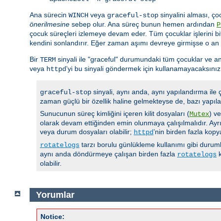
Ana sürecin
veya
sinyalini alması, ço
WINCH
graceful-stop
önerilmesine
sebep olur. Ana süreç bunun hemen ardından
P
çocuk süreçleri izlemeye devam eder. Tüm çocuklar işlerini bi
kendini sonlandırır. Eğer zaman aşımı devreye girmişse o an
Bir
sinyali ile "graceful" durumundaki tüm çocuklar ve an
TERM
veya
’yi bu sinyali göndermek için kullanamayacaksınız
httpd
sinyali, aynı anda, aynı yapılandırma ile
graceful-stop
zaman güçlü bir özellik haline gelmekteyse de, bazı yapıla
Sunucunun süreç kimliğini içeren kilit dosyaları (
) v
Mutex
olarak devam ettiğinden emin olunmaya çalışılmalıdır. Ayrı
veya durum dosyaları olabilir;
’nin birden fazla kop
httpd
tarzı borulu günlükleme kullanımı gibi durumla
rotatelogs
aynı anda döndürmeye çalışan birden fazla
k
rotatelogs
olabilir.
Yorumlar
Notice: