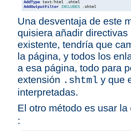
AddType
 text
/
html 
.
AddOutputFilter
INCLUDES
.
shtml
Una desventaja de este m
quisiera añadir directiva
existente, tendría que ca
la página, y todos los en
a esa página, todo para p
extensión
y que e
.shtml
interpretadas.
El otro método es usar la 
: