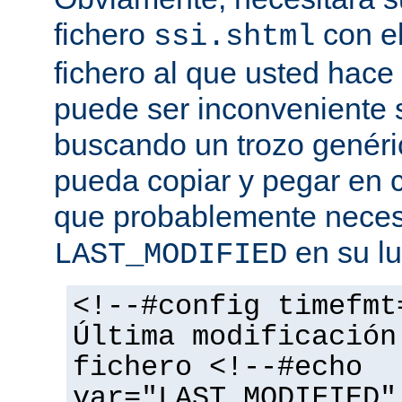
fichero
con el
ssi.shtml
fichero al que usted hace 
puede ser inconveniente s
buscando un trozo genéri
pueda copiar y pegar en c
que probablemente necesi
en su lu
LAST_MODIFIED
<!--#config timefmt
Última modificación
fichero <!--#echo
var="LAST_MODIFIED"