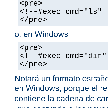
<pre>
<!--#exec cmd="ls" 
</pre>
o, en Windows
<pre>
<!--#exec cmd="dir"
</pre>
Notará un formato estraño
en Windows, porque el r
contiene la cadena de car