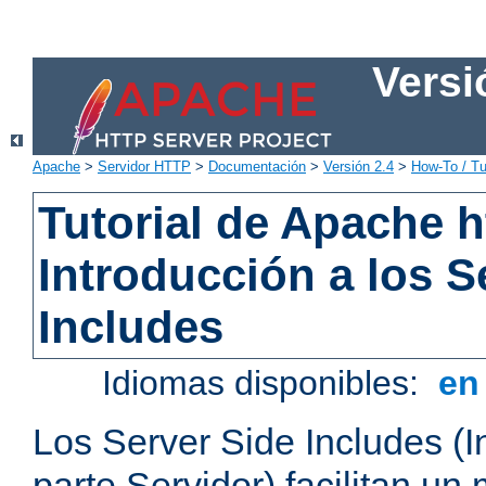
Versi
Apache
>
Servidor HTTP
>
Documentación
>
Versión 2.4
>
How-To / Tu
Tutorial de Apache h
Introducción a los S
Includes
Idiomas disponibles:
e
Los Server Side Includes (I
parte Servidor) facilitan un