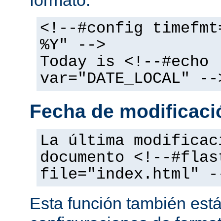
<!--#config timefmt
%Y" -->
Today is <!--#echo
var="DATE_LOCAL" --
Fecha de modificació
La última modificac
documento <!--#flas
file="index.html" -
Esta función también está