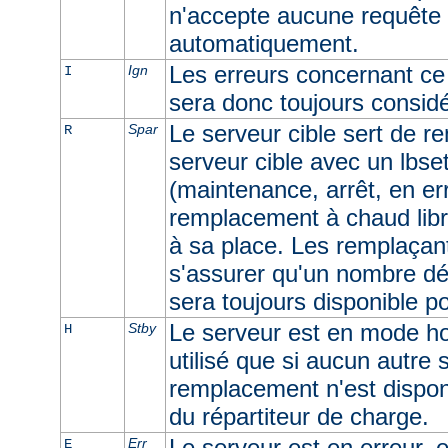
n'accepte aucune requête e
automatiquement.
Les erreurs concernant ce 
Ign
I
sera donc toujours consid
Le serveur cible sert de r
Spar
R
serveur cible avec un lbset
(maintenance, arrêt, en err
remplacement à chaud libr
à sa place. Les remplaçan
s'assurer qu'un nombre dé
sera toujours disponible p
Le serveur est en mode ho
Stby
H
utilisé que si aucun autre
remplacement n'est dispon
du répartiteur de charge.
Le serveur est en erreur, e
Err
E