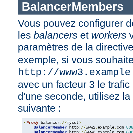
BalancerMembers
Vous pouvez configurer d
les
balancers
et
workers
v
paramètres de la directiv
exemple, si vous souhait
http://www3.example
avec un facteur 3 le trafi
d'une seconde, utilisez la
suivante :
<
Proxy
 balancer
://
myset
>
BalancerMember
 http
://
www2
.
example
.
com
:
80
BalancerMember
 http
://
www3
.
example
.
com
:
80