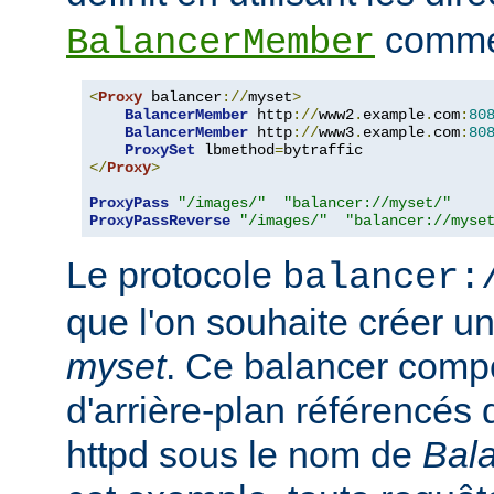
comme 
BalancerMember
<
Proxy
 balancer
://
myset
>
BalancerMember
 http
://
www2
.
example
.
com
:
80
BalancerMember
 http
://
www3
.
example
.
com
:
80
ProxySet
 lbmethod
=
</
Proxy
>
ProxyPass
"/images/"
"balancer://myset/"
ProxyPassReverse
"/images/"
"balancer://myse
Le protocole
balancer:
que l'on souhaite créer 
myset
. Ce balancer comp
d'arrière-plan référencés 
httpd sous le nom de
Bal