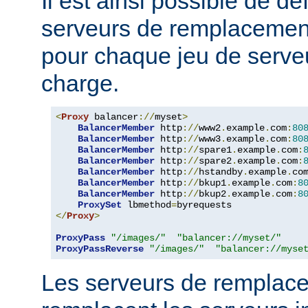
Il est ainsi possible de dé
serveurs de remplacemen
pour chaque jeu de serveu
charge.
<
Proxy
 balancer
://
myset
>
BalancerMember
 http
://
www2
.
example
.
com
:
80
BalancerMember
 http
://
www3
.
example
.
com
:
80
BalancerMember
 http
://
spare1
.
example
.
com
:
BalancerMember
 http
://
spare2
.
example
.
com
:
BalancerMember
 http
://
hstandby
.
example
.
co
BalancerMember
 http
://
bkup1
.
example
.
com
:
8
BalancerMember
 http
://
bkup2
.
example
.
com
:
8
ProxySet
 lbmethod
=
</
Proxy
>
ProxyPass
"/images/"
"balancer://myset/"
ProxyPassReverse
"/images/"
"balancer://myse
Les serveurs de remplac