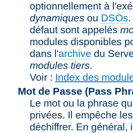
optionnellement à l'ex
dynamiques
ou
DSOs
.
défaut sont appelés
mo
modules disponibles p
dans l'
archive
du Serve
modules tiers
.
Voir :
Index des modul
Mot de Passe (Pass Phr
Le mot ou la phrase qui
privées. Il empêche les
déchiffrer. En général, 