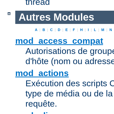
thread
Autres Modules
A
|
B
|
C
|
D
|
E
|
F
|
H
|
I
|
L
|
M
|
N
mod_access_compat
Autorisations de grou
d'hôte (nom ou adresse
mod_actions
Exécution des scripts 
type de média ou de l
requête.