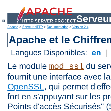
Serveu
Apache
>
Serveur HTTP
>
Documentation
>
Version 2.4
Apache et le Chiffr
Langues Disponibles:
en
|
Le module
du ser
mod_ssl
fournit une interface avec l
OpenSSL
, qui permet d'eff
fort en s'appuyant sur les 
Points d'accès Sécurisés" 