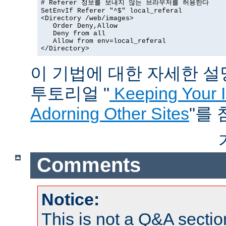
# Referer 정보를 보내지 않는 브라우저를 허용한다

SetEnvIf Referer "^$" local_referal

<Directory /web/images>

   Order Deny,Allow

   Deny from all

   Allow from env=local_referal

</Directory>
이 기법에 대한 자세한 설명은
투토리얼 "
Keeping Your 
Adorning Other Sites
"를
Comments
Notice:
This is not a Q&A sect