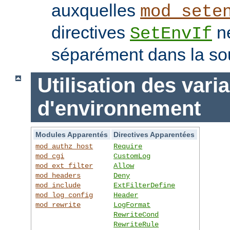
auxquelles
mod_sete
directives
ne
SetEnvIf
séparément dans la so
Utilisation des vari
d'environnement
Modules Apparentés
Directives Apparentées
mod_authz_host
Require
mod_cgi
CustomLog
mod_ext_filter
Allow
mod_headers
Deny
mod_include
ExtFilterDefine
mod_log_config
Header
mod_rewrite
LogFormat
RewriteCond
RewriteRule