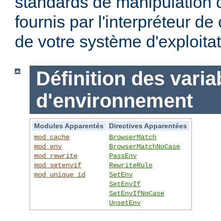
standards de manipulation 
fournis par l'interpréteur d
de votre système d'exploitat
Définition des varia
d'environnement
Modules Apparentés
Directives Apparentées
mod_cache
BrowserMatch
mod_env
BrowserMatchNoCase
mod_rewrite
PassEnv
mod_setenvif
RewriteRule
mod_unique_id
SetEnv
SetEnvIf
SetEnvIfNoCase
UnsetEnv