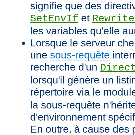
signifie que des directi
et
SetEnvIf
Rewrite
les variables qu'elle au
Lorsque le serveur che
une
sous-requête
inter
recherche d'un
Direc
lorsqu'il génère un list
répertoire via le modu
la sous-requête n'hérit
d'environnement spécif
En outre, à cause des 