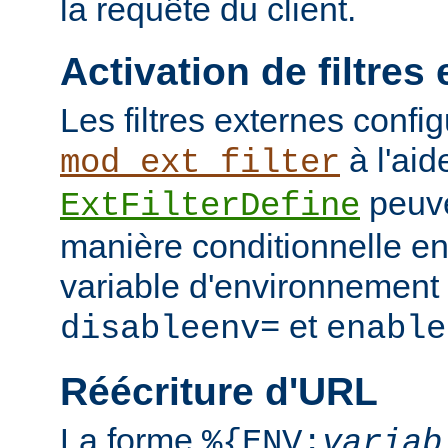
la requête du client.
Activation de filtres
Les filtres externes confi
à l'aid
mod_ext_filter
peuve
ExtFilterDefine
manière conditionnelle en
variable d'environnement 
et
disableenv=
enable
Réécriture d'URL
La forme
%{ENV:
variab