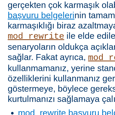
gerçekten çok karmaşık olabi
başvuru belgeleri
nin tamaml
karmaşıklığı biraz azaltmaya
ile elde edil
mod_rewrite
senaryoların oldukça açıkla
sağlar. Fakat ayrıca,
mod_r
kullanmamanız, yerine stan
özelliklerini kullanmanız g
göstermeye, böylece gereks
kurtulmanızı sağlamaya çalı
mod_rewrite başvuru bel