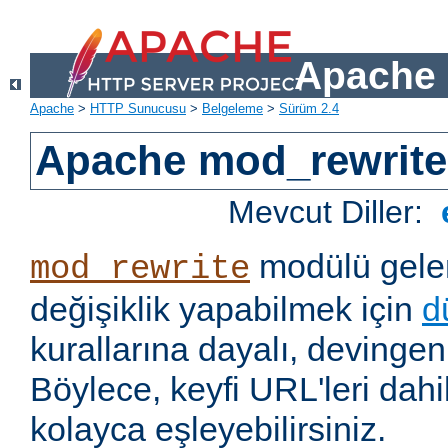
Apache 
Apache
>
HTTP Sunucusu
>
Belgeleme
>
Sürüm 2.4
Apache mod_rewrite
Mevcut Diller:
modülü gelen
mod_rewrite
değişiklik yapabilmek için
d
kurallarına dayalı, devingen 
Böylece, keyfi URL'leri dahi
kolayca eşleyebilirsiniz.