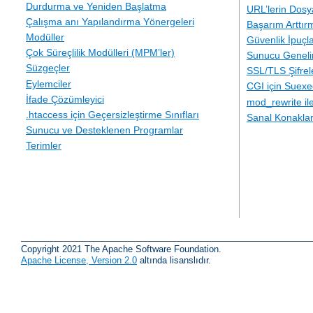
Durdurma ve Yeniden Başlatma
URL’lerin Dosy
Çalışma anı Yapılandırma Yönergeleri
Başarım Arttır
Modüller
Güvenlik İpuçla
Çok Süreçlilik Modülleri (MPM’ler)
Sunucu Geneli
Süzgeçler
SSL/TLS Şifre
Eylemciler
CGI için Suexe
İfade Çözümleyici
mod_rewrite i
.htaccess için Geçersizleştirme Sınıfları
Sanal Konakla
Sunucu ve Desteklenen Programlar
Terimler
Copyright 2021 The Apache Software Foundation.
Apache License, Version 2.0
altında lisanslıdır.