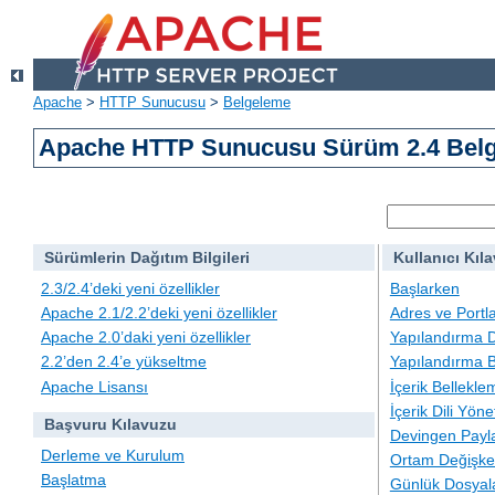
Apache
>
HTTP Sunucusu
>
Belgeleme
Apache HTTP Sunucusu Sürüm 2.4 Belg
Sürümlerin Dağıtım Bilgileri
Kullanıcı Kıl
2.3/2.4’deki yeni özellikler
Başlarken
Apache 2.1/2.2’deki yeni özellikler
Adres ve Portl
Apache 2.0’daki yeni özellikler
Yapılandırma D
2.2’den 2.4’e yükseltme
Yapılandırma B
Apache Lisansı
İçerik Bellekle
İçerik Dili Yöne
Başvuru Kılavuzu
Devingen Payla
Derleme ve Kurulum
Ortam Değişken
Başlatma
Günlük Dosyal