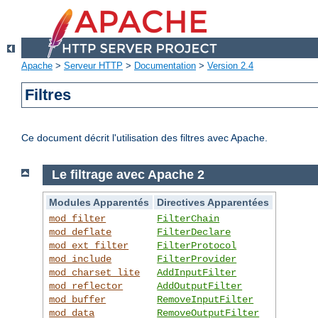
Apache
>
Serveur HTTP
>
Documentation
>
Version 2.4
Filtres
Ce document décrit l'utilisation des filtres avec Apache.
Le filtrage avec Apache 2
Modules Apparentés
Directives Apparentées
mod_filter
FilterChain
mod_deflate
FilterDeclare
mod_ext_filter
FilterProtocol
mod_include
FilterProvider
mod_charset_lite
AddInputFilter
mod_reflector
AddOutputFilter
mod_buffer
RemoveInputFilter
mod_data
RemoveOutputFilter