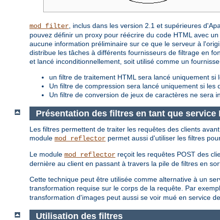
, inclus dans les version 2.1 et supérieures d'A
mod_filter
pouvez définir un proxy pour réécrire du code HTML avec un f
aucune information préliminaire sur ce que le serveur à l'origin
distribue les tâches à différents fournisseurs de filtrage en fon
et lancé inconditionnellement, soit utilisé comme un fourniss
un filtre de traitement HTML sera lancé uniquement si l
Un filtre de compression sera lancé uniquement si le
Un filtre de conversion de jeux de caractères ne sera i
Présentation des filtres en tant que servic
Les filtres permettent de traiter les requêtes des clients avan
module
permet aussi d'utiliser les filtres po
mod_reflector
Le module
reçoit les requêtes POST des clie
mod_reflector
dernière au client en passant à travers la pile de filtres en sor
Cette technique peut être utilisée comme alternative à un servic
transformation requise sur le corps de la requête. Par exempl
transformation d'images peut aussi se voir mué en service d
Utilisation des filtres