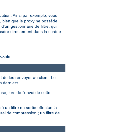
cution. Ainsi par exemple, vous
é, bien que le proxy ne possède
d'un gestionnaire de filtre, qui
t inséré directement dans la chaîne
s
 voulu
t de les renvoyer au client. Le
s derniers.
se, lors de l'envoi de cette
 un filtre en sortie effectue la
ral de compression ; un filtre de