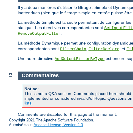
Il y a deux manières d'utiliser le filtrage : Simple et Dynam
inattendues (bien que le filtrage simple en entrée puisse êtr
La méthode Simple est la seule permettant de configurer les fil
statique. Les directives correspondantes sont
SetInputFilt
.
RemoveOutputFilter
La méthode Dynamique permet une configuration dynamique des 
correspondantes sont
,
, et
FilterChain
FilterDeclare
Fi
Une autre directive
est encore supp
AddOutputFilterByType
Commentaires
Notice:
This is not a Q&A section. Comments placed here should 
implemented or considered invalid/off-topic. Questions o
lists
.
Comments are disabled for this page at the moment.
Copyright 2021 The Apache Software Foundation.
Autorisé sous
Apache License, Version 2.0
.