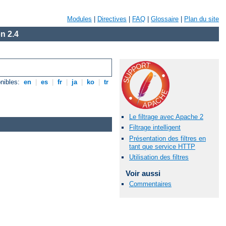
Modules
|
Directives
|
FAQ
|
Glossaire
|
Plan du site
n 2.4
nibles:
en
|
es
|
fr
|
ja
|
ko
|
tr
Le filtrage avec Apache 2
Filtrage intelligent
Présentation des filtres en
tant que service HTTP
Utilisation des filtres
Voir aussi
Commentaires