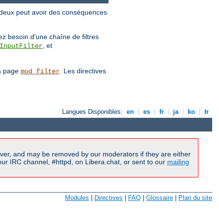
es deux peut avoir des conséquences
.
vez besoin d'une chaîne de filtres
, et
InputFilter
la page
. Les directives
mod_filter
Langues Disponibles:
en
|
es
|
fr
|
ja
|
ko
|
tr
ver, and may be removed by our moderators if they are either
r IRC channel, #httpd, on Libera.chat, or sent to our
mailing
Modules
|
Directives
|
FAQ
|
Glossaire
|
Plan du site