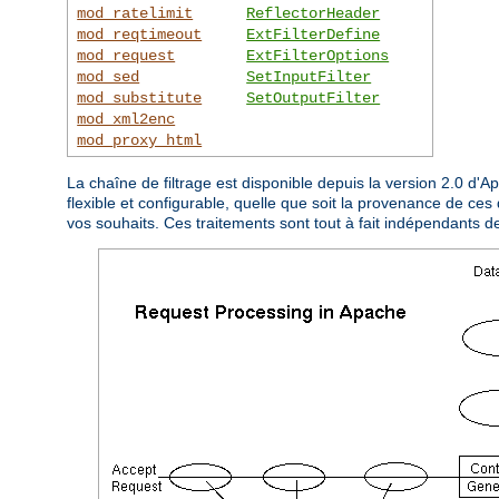
mod_ratelimit
ReflectorHeader
mod_reqtimeout
ExtFilterDefine
mod_request
ExtFilterOptions
mod_sed
SetInputFilter
mod_substitute
SetOutputFilter
mod_xml2enc
mod_proxy_html
La chaîne de filtrage est disponible depuis la version 2.0 d'
flexible et configurable, quelle que soit la provenance de ces 
vos souhaits. Ces traitements sont tout à fait indépendants d