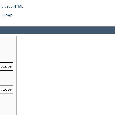
rmulaires HTML
ipts PHP