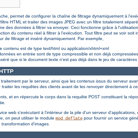
pache, permet de configurer la chaîne de filtrage dynamiquement à l'exé
iltre HTML et traiter des images JPEG avec un filtre totalement sépar
e des données à filtrer va envoyer. Ceci fonctionne grâce à l'utilisation 
ction du contenu réel à filtrer à l'exécution. Tout filtre peut se voir soi
eur de filtrage et inséré dynamiquement. Par exemple,
e contenu est de type text/html ou application/xhtml+xml
s données en entrée sont de type compressible et non déjà compressée
nséré que si le document texte n'est pas déjà dans le jeu de caractères
e HTTP
t traitement par le serveur, ainsi que les contenus issus du serveur avan
ur traiter les requêtes des clients avant de les renvoyer directement à ce
nts, et en répercute le corps dans la requête POST constituant la répon
tie.
e web s'exécutant à l'intérieur de la pile d'un serveur d'applications, où
e, on peut utiliser le module
pour fournir un service géné
mod_deflate
e transformation d'images.