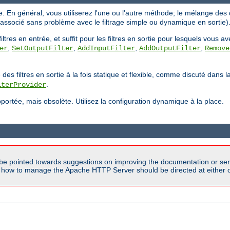
ique. En général, vous utiliserez l'une ou l'autre méthode; le mélange d
e associé sans problème avec le filtrage simple ou dynamique en sortie)
tres en entrée, et suffit pour les filtres en sortie pour lesquels vous a
,
,
,
,
er
SetOutputFilter
AddInputFilter
AddOutputFilter
Remove
filtres en sortie à la fois statique et flexible, comme discuté dans 
.
lterProvider
ortée, mais obsolète. Utilisez la configuration dynamique à la place.
be pointed towards suggestions on improving the documentation or ser
n how to manage the Apache HTTP Server should be directed at either ou