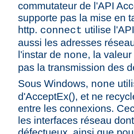
commutateur de l'API Acce
supporte pas la mise en 
http.
utilise l'AP
connect
aussi les adresses réseau
l'instar de
, la valeu
none
pas la transmission des d
Sous Windows,
util
none
d'AcceptEx(), et ne recyc
entre les connexions. Ceci
les interfaces réseau dont 
défectueux, ainsi que pou