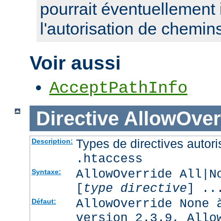
pourrait éventuellement 
l'autorisation de chemin
Voir aussi
AcceptPathInfo
Directive
AllowOver
Types de directives autori
Description:
.htaccess
AllowOverride All|N
Syntaxe:
[
type directive
] ..
AllowOverride None 
Défaut:
version 2.3.9, Allo