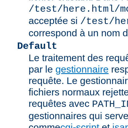
/test/here.html/m
acceptée si
/test/he
correspond à un nom de
Default
Le traitement des requ
par le
gestionnaire
resp
requête. Le gestionnai
fichiers normaux rejett
requêtes avec
PATH_I
gestionnaires qui serve
comme
cgi-script
et
isa