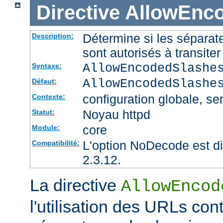
Directive
AllowEnc
Détermine si les sépara
Description:
sont autorisés à transite
AllowEncodedSlashe
Syntaxe:
AllowEncodedSlashe
Défaut:
configuration globale, ser
Contexte:
Noyau httpd
Statut:
core
Module:
L'option NoDecode est di
Compatibilité:
2.3.12.
La directive
AllowEncod
l'utilisation des URLs co