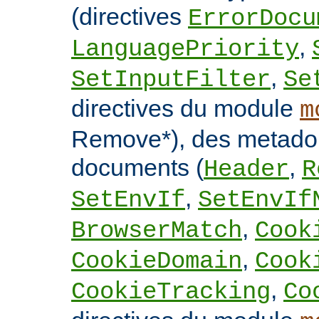
(directives
ErrorDocu
,
LanguagePriority
,
SetInputFilter
Se
directives du module
m
Remove*), des metado
documents (
,
Header
R
,
SetEnvIf
SetEnvIf
,
BrowserMatch
Cook
,
CookieDomain
Cook
,
CookieTracking
Co