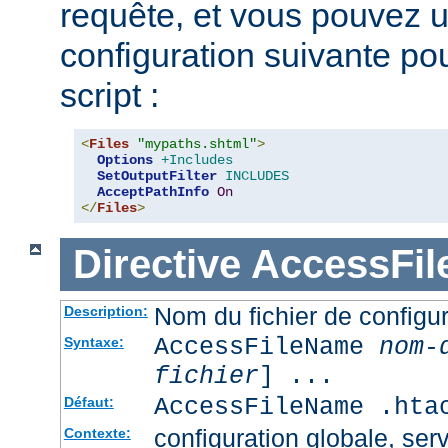
requête, et vous pouvez ut
configuration suivante pour
script :
<
Files
"mypaths.shtml"
>
Options
+Includes
SetOutputFilter
INCLUDES
AcceptPathInfo
On
</
Files
>
Directive
AccessFi
Nom du fichier de configur
Description:
AccessFileName
nom-
Syntaxe:
fichier
] ...
AccessFileName .hta
Défaut:
configuration globale, serv
Contexte: