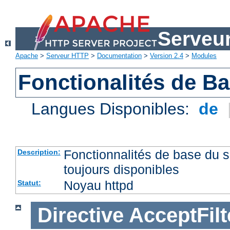
Serveu
Apache
>
Serveur HTTP
>
Documentation
>
Version 2.4
>
Modules
Fonctionalités de B
Langues Disponibles:
de
Fonctionnalités de base du
Description:
toujours disponibles
Noyau httpd
Statut:
Directive
AcceptFilt