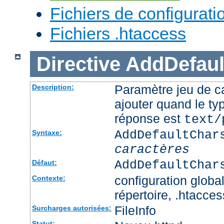
Fichiers de configurati
Fichiers .htaccess
Directive
AddDefaul
Paramètre jeu de ca
Description:
ajouter quand le ty
réponse est
text/
AddDefaultChar
Syntaxe:
caractères
AddDefaultChar
Défaut:
configuration global
Contexte:
répertoire, .htacces
FileInfo
Surcharges autorisées:
Statut: