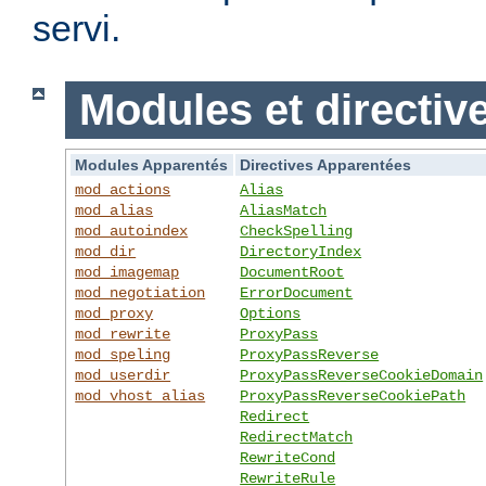
servi.
Modules et directiv
Modules Apparentés
Directives Apparentées
mod_actions
Alias
mod_alias
AliasMatch
mod_autoindex
CheckSpelling
mod_dir
DirectoryIndex
mod_imagemap
DocumentRoot
mod_negotiation
ErrorDocument
mod_proxy
Options
mod_rewrite
ProxyPass
mod_speling
ProxyPassReverse
mod_userdir
ProxyPassReverseCookieDomain
mod_vhost_alias
ProxyPassReverseCookiePath
Redirect
RedirectMatch
RewriteCond
RewriteRule