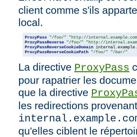
client comme s'ils appart
local.
ProxyPass
"/foo/"
"http://internal.example.co
ProxyPassReverse
"/foo/"
"http://internal.exa
ProxyPassReverseCookieDomain
 internal
.
example
ProxyPassReverseCookiePath
"/foo/"
"/bar/"
La directive
c
ProxyPass
pour rapatrier les docume
que la directive
ProxyPa
les redirections provenan
internal.example.co
qu'elles ciblent le réperto