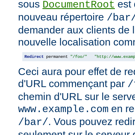
sous
est 
DocumentRoot
nouveau répertoire
/bar
demander aux clients de l
nouvelle localisation comm
Redirect
 permanent 
"/foo/"
"http://www.exam
Ceci aura pour effet de re
d'URL commençant par
/
chemin d'URL sur le serv
en r
www.example.com
. Vous pouvez redir
/bar/
seulement sur le serveur 