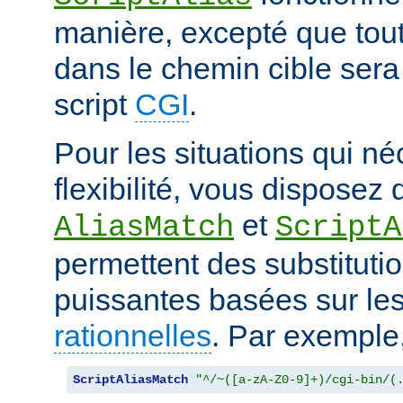
manière, excepté que tout
dans le chemin cible sera
script
CGI
.
Pour les situations qui né
flexibilité, vous disposez 
et
AliasMatch
ScriptA
permettent des substituti
puissantes basées sur le
rationnelles
. Par exemple
ScriptAliasMatch
"^/~([a-zA-Z0-9]+)/cgi-bin/(