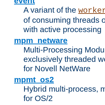
event
A variant of the
worke
of consuming threads o
with active processing
mpm_netware
Multi-Processing Modu
exclusively threaded w
for Novell NetWare
mpmt_os2
Hybrid multi-process,
for OS/2