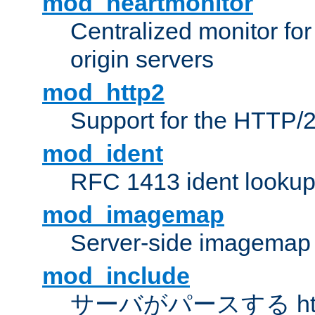
mod_heartmonitor
Centralized monitor fo
origin servers
mod_http2
Support for the HTTP/2
mod_ident
RFC 1413 ident looku
mod_imagemap
Server-side imagemap
mod_include
サーバがパースする ht