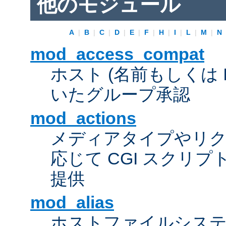
他のモジュール
A
|
B
|
C
|
D
|
E
|
F
|
H
|
I
|
L
|
M
|
N
mod_access_compat
ホスト (名前もしくは 
いたグループ承認
mod_actions
メディアタイプやリ
応じて CGI スクリ
提供
mod_alias
ホストファイルシス