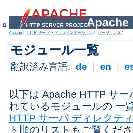
Apach
Apache
>
HTTP サーバ
>
ドキュメンテーション
>
バージョン 2.4
モジュール一覧
翻訳済み言語:
de
|
en
|
e
以下は Apache HTTP
れているモジュールの 一
HTTP サーバ ディレクテ
ト順のリストもご覧くださ