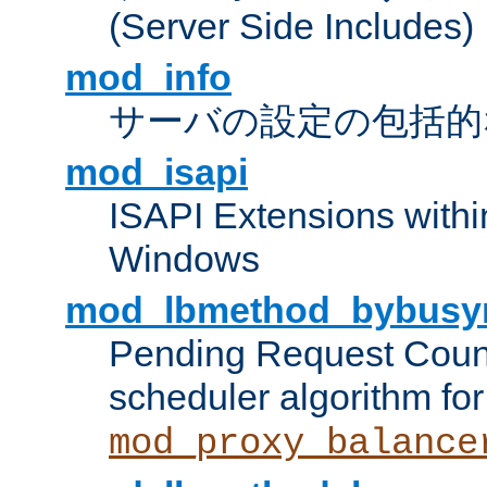
(Server Side Includes)
mod_info
サーバの設定の包括的
mod_isapi
ISAPI Extensions withi
Windows
mod_lbmethod_bybusy
Pending Request Count
scheduler algorithm for
mod_proxy_balance