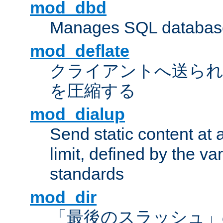
mod_dbd
Manages SQL database
mod_deflate
クライアントへ送ら
を圧縮する
mod_dialup
Send static content at 
limit, defined by the v
standards
mod_dir
「最後のスラッシュ」