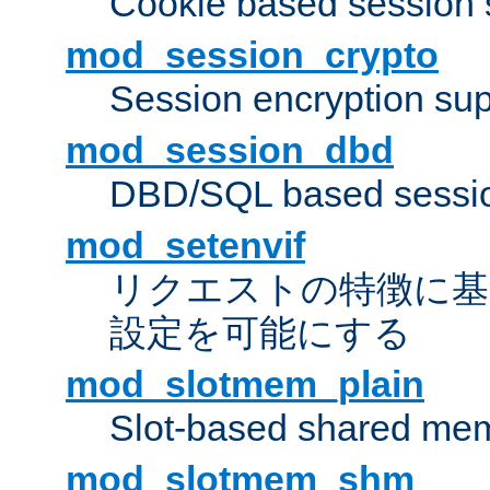
Cookie based session 
mod_session_crypto
Session encryption sup
mod_session_dbd
DBD/SQL based sessio
mod_setenvif
リクエストの特徴に基
設定を可能にする
mod_slotmem_plain
Slot-based shared mem
mod_slotmem_shm