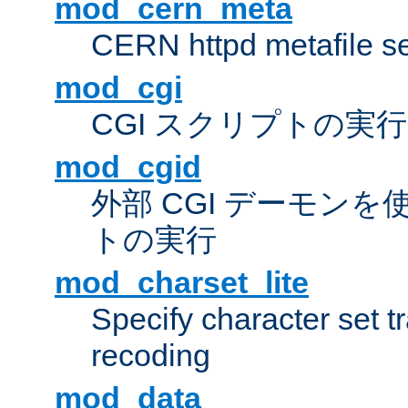
mod_cern_meta
CERN httpd metafile s
mod_cgi
CGI スクリプトの実行
mod_cgid
外部 CGI デーモンを使
トの実行
mod_charset_lite
Specify character set tr
recoding
mod_data