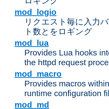
ロギング
mod_logio
リクエスト毎に入力バ
ト数とをロギング
mod_lua
Provides Lua hooks into
the httpd request proc
mod_macro
Provides macros withi
runtime configuration fi
mod_md