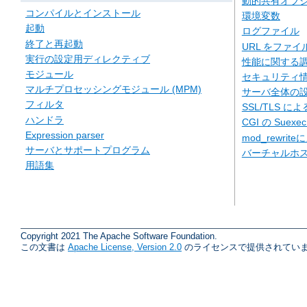
動的共有オブジェ
コンパイルとインストール
環境変数
起動
ログファイル
終了と再起動
URL をファ
実行の設定用ディレクティブ
性能に関する
モジュール
セキュリティ
マルチプロセッシングモジュール (MPM)
サーバ全体の
フィルタ
SSL/TLS に
ハンドラ
CGI の Suexe
Expression parser
mod_rewriteに
サーバとサポートプログラム
バーチャルホ
用語集
Copyright 2021 The Apache Software Foundation.
この文書は
Apache License, Version 2.0
のライセンスで提供されていま