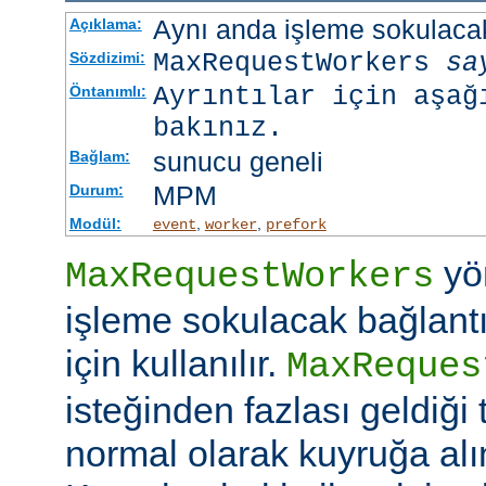
Aynı anda işleme sokulacak
Açıklama:
MaxRequestWorkers
sa
Sözdizimi:
Ayrıntılar için aşağ
Öntanımlı:
bakınız.
sunucu geneli
Bağlam:
MPM
Durum:
Modül:
,
,
event
worker
prefork
yö
MaxRequestWorkers
işleme sokulacak bağlantı
için kullanılır.
MaxReques
isteğinden fazlası geldiği 
normal olarak kuyruğa alını