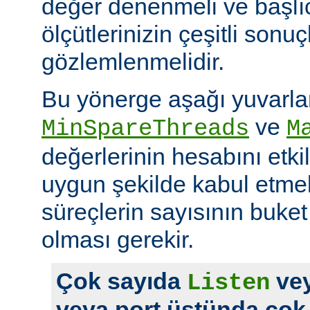
değer denenmeli ve başlı
ölçütlerinizin çeşitli sonuçl
gözlemlenmelidir.
Bu yönerge aşağı yuvarl
ve
MinSpareThreads
M
değerlerinin hesabını etkil
uygun şekilde kabul etme
süreçlerin sayısının buket 
olması gerekir.
Çok sayıda
vey
Listen
veya port üstünda çok