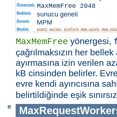
MaxMemFree 2048
Öntanımlı:
sunucu geneli
Bağlam:
MPM
Durum:
Modül:
,
,
,
,
event
worker
prefork
mpm_winnt
mpm_net
yönergesi,
MaxMemFree
çağrılmaksızın her bellek 
ayırmasına izin verilen az
kB cinsinden belirler. Evr
evre kendi ayırıcısına sahi
belirtildiğinde eşik sınırsız
MaxRequestWorker