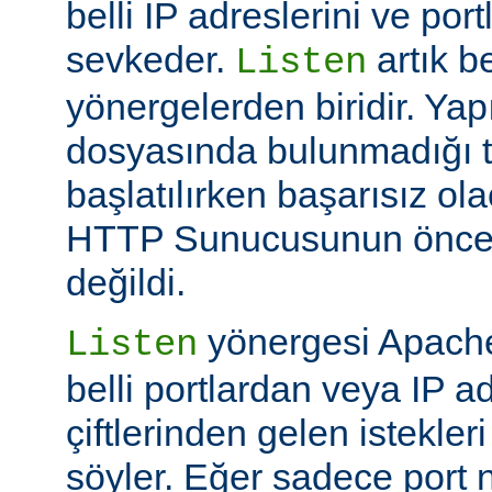
belli IP adreslerini ve por
sevkeder.
artık be
Listen
yönergelerden biridir. Ya
dosyasında bulunmadığı 
başlatılırken başarısız ol
HTTP Sunucusunun öncek
değildi.
yönergesi Apache
Listen
belli portlardan veya IP ad
çiftlerinden gelen istekler
söyler. Eğer sadece port