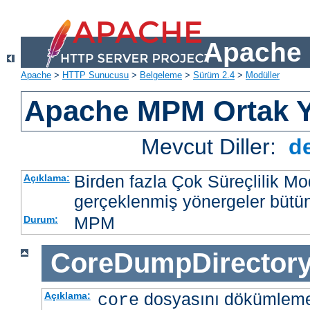
Apache 
Apache
>
HTTP Sunucusu
>
Belgeleme
>
Sürüm 2.4
>
Modüller
Apache MPM Ortak Y
Mevcut Diller:
d
Birden fazla Çok Süreçlilik M
Açıklama:
gerçeklenmiş yönergeler bütü
MPM
Durum:
CoreDumpDirector
dosyasını dökümlem
Açıklama:
core