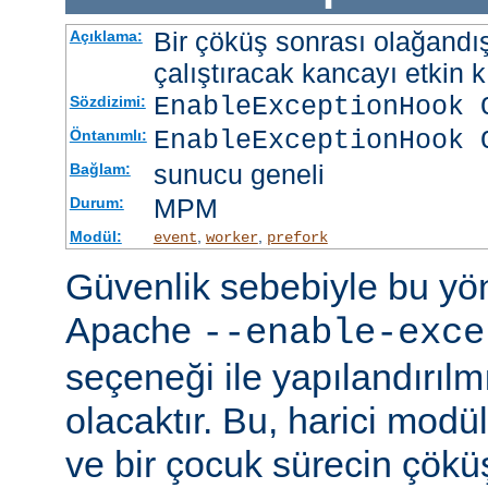
Bir çöküş sonrası olağandışı
Açıklama:
çalıştıracak kancayı etkin kı
EnableExceptionHook 
Sözdizimi:
EnableExceptionHook 
Öntanımlı:
sunucu geneli
Bağlam:
MPM
Durum:
Modül:
,
,
event
worker
prefork
Güvenlik sebebiyle bu y
Apache
--enable-exce
seçeneği ile yapılandırılmı
olacaktır. Bu, harici modü
ve bir çocuk sürecin çöküş