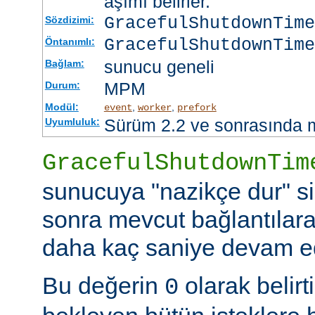
aşımı belirler.
GracefulShutdownTim
Sözdizimi:
GracefulShutdownTime
Öntanımlı:
sunucu geneli
Bağlam:
MPM
Durum:
Modül:
,
,
event
worker
prefork
Sürüm 2.2 ve sonrasında 
Uyumluluk:
GracefulShutdownTim
sunucuya "nazikçe dur" si
sonra mevcut bağlantılar
daha kaç saniye devam ede
Bu değerin
olarak belir
0