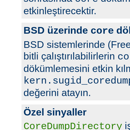
etkinleştirecektir.
BSD üzerinde
dö
core
BSD sistemlerinde (Free
bitli çalıştırılabilirlerin
co
dökümlemesini etkin kıl
kern.sugid_coredum
değerini atayın.
Özel sinyaller
i
CoreDumpDirectory