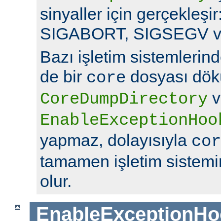
sinyaller için gerçekleş
SIGABORT, SIGSEGV v
Bazı işletim sistemlerin
de bir
dosyası dök
core
v
CoreDumpDirectory
EnableExceptionHoo
yapmaz, dolayısıyla
cor
tamamen işletim sistemin
olur.
EnableExceptionHo