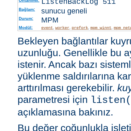
ListenBackLog 511
Öntanımlı:
sunucu geneli
Bağlam:
MPM
Durum:
Modül:
,
,
,
,
event
worker
prefork
mpm_winnt
mpm_net
Bekleyen bağlantılar kuy
uzunluğu. Genellikle bu a
istenir. Ancak bazı sist
yüklenme saldırılarına ka
arttırılması gerekebilir.
ku
parametresi için
listen
açıklamasına bakınız.
Bu değer çoğunlukla işlet