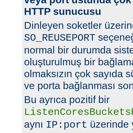
HTTP sunucusu
Dinleyen soketler üzeri
seçeneğ
SO_REUSEPORT
normal bir durumda sist
oluşturulmuş bir bağlam
olmaksızın çok sayıda s
ve porta bağlanması so
Bu ayrıca pozitif bir
ListenCoresBuckets
aynı
üzerinde y
IP:port