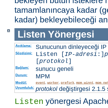
bekleyen bütün isteklere
tamamlanıncaya kadar (g
kadar) bekleyebileceği an
Listen
Yönergesi
Sunucunun dinleyeceği IP ad
Açıklama:
Listen [
IP-adresi
:]
p
Sözdizimi:
[
protokol
]
sunucu geneli
Bağlam:
MPM
Durum:
Modül:
,
,
,
,
event
worker
prefork
mpm_winnt
mpm_ne
protokol
değiştirgesi 2.1.5
Uyumluluk:
yönergesi Apache
Listen