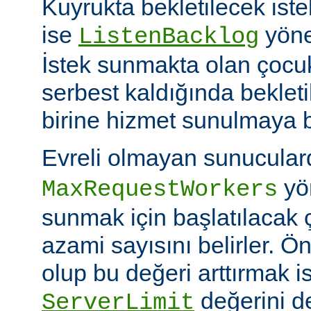
Kuyrukta bekletilecek iste
ise
yöner
ListenBacklog
İstek sunmakta olan çocuk
serbest kaldığında bekleti
birine hizmet sunulmaya b
Evreli olmayan sunucular
yön
MaxRequestWorkers
sunmak için başlatılacak 
azami sayısını belirler. Ö
olup bu değeri arttırmak i
değerini de
ServerLimit