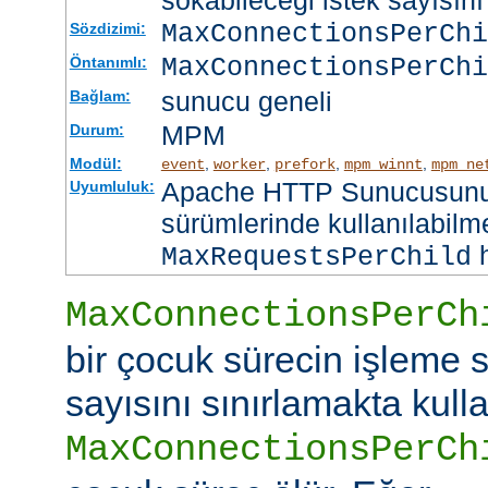
sokabileceği istek sayısını 
MaxConnectionsPerCh
Sözdizimi:
MaxConnectionsPerChi
Öntanımlı:
sunucu geneli
Bağlam:
MPM
Durum:
Modül:
,
,
,
,
event
worker
prefork
mpm_winnt
mpm_ne
Apache HTTP Sunucusunun
Uyumluluk:
sürümlerinde kullanılabilme
h
MaxRequestsPerChild
MaxConnectionsPerCh
bir çocuk sürecin işleme s
sayısını sınırlamakta kullan
MaxConnectionsPerCh