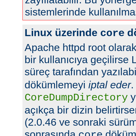
sistemlerinde kullanılma
Linux üzerinde
d
core
Apache httpd root olarak
bir kullanıcıya geçilirse 
süreç tarafından yazılabi
dökümlemeyi
iptal eder
.
y
CoreDumpDirectory
açıkça bir dizin belirtir
(2.0.46 ve sonraki sürüml
sonrasında
döküml
core