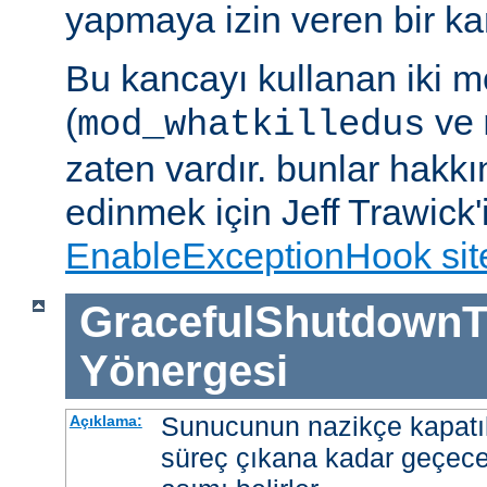
yapmaya izin veren bir kan
Bu kancayı kullanan iki m
(
ve
mod_whatkilledus
zaten vardır. bunlar hakkı
edinmek için Jeff Trawick'
EnableExceptionHook sit
GracefulShutdownT
Yönergesi
Sunucunun nazikçe kapatı
Açıklama:
süreç çıkana kadar geçece