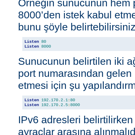
Örneğin sunucunun hem p
8000’den istek kabul etmes
bunu şöyle belirtebilirsiniz
Listen
80
Listen
8000
Sunucunun belirtilen iki 
port numarasından gelen b
etmesi için şu yapılandırma
Listen
192.170
.
2.1
:
80
Listen
192.170
.
2.5
:
8000
IPv6 adresleri belirtilirken
ayraçlar arasına alınmalıd