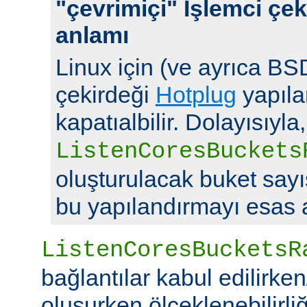
"çevrimiçi" İşlemci çek
anlamı
Linux için (ve ayrıca BSD
çekirdeği
Hotplug
yapılan
kapatıalbilir. Dolayısıyla,
ListenCoresBuckets
oluşturulacak buket say
bu yapılandırmayı esas a
ListenCoresBucketsR
bağlantılar kabul edilirke
oluşurken ölçeklenebilirliği