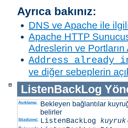
Ayrıca bakınız:
DNS ve Apache ile ilgil
Apache HTTP Sunucus
Adreslerin ve Portları
Address already i
ve diğer sebeplerin aç
ListenBackLog
Yön
Bekleyen bağlantılar kuyr
Açıklama:
belirler
ListenBackLog
kuyruk
Sözdizimi: