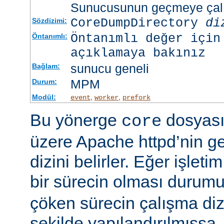
Sunucusunun geçmeye çalış
CoreDumpDirectory
di
Sözdizimi:
Öntanımlı değer için
Öntanımlı:
açıklamaya bakınız
sunucu geneli
Bağlam:
MPM
Durum:
Modül:
,
,
event
worker
prefork
Bu yönerge
dosyası
core
üzere Apache httpd’nin g
dizini belirler. Eğer işlet
bir sürecin olması duru
çöken sürecin çalışma di
şekilde yapılandırılmışsa,