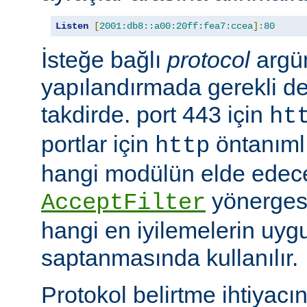
Listen
[
2001:db8::a00:20ff:fea7:ccea
]:
80
İsteğe bağlı
protocol
argü
yapılandırmada gerekli deği
takdirde. port 443 için
ht
portlar için
öntanımlıd
http
hangi modülün elde edec
yönergesi
AcceptFilter
hangi en iyilemelerin uyg
saptanmasında kullanılır.
Protokol belirtme ihtiyacı