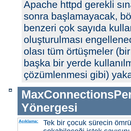
Apache httpd gerekli sın
sonra başlamayacak, böyl
benzeri çok sayıda kulla
oluşturulması engellenec
olası tüm örtüşmeler (bi
başka bir yerde kullanılm
çözümlenmesi gibi) yak
MaxConnectionsPer
Yönergesi
Tek bir çocuk sürecin ömr
Açıklama: