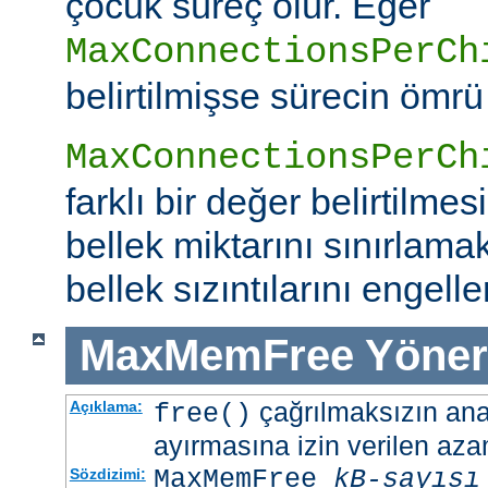
çocuk süreç ölür. Eğer
MaxConnectionsPerCh
belirtilmişse sürecin ömrü
MaxConnectionsPerCh
farklı bir değer belirtilme
bellek miktarını sınırlamak
bellek sızıntılarını engeller
MaxMemFree
Yöner
çağrılmaksızın ana 
Açıklama:
free()
ayırmasına izin verilen azam
MaxMemFree
kB-sayısı
Sözdizimi: