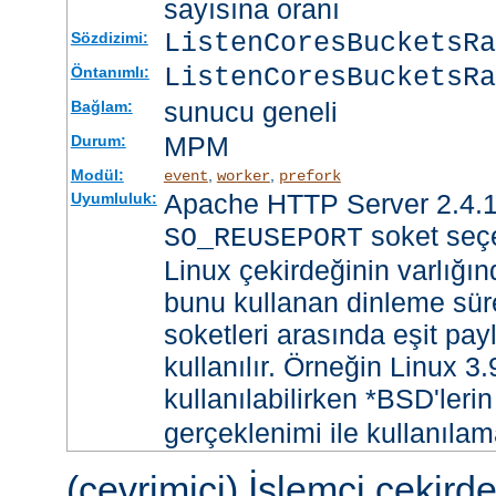
sayısına oranı
ListenCoresBucketsR
Sözdizimi:
ListenCoresBucketsRa
Öntanımlı:
sunucu geneli
Bağlam:
MPM
Durum:
Modül:
,
,
event
worker
prefork
Apache HTTP Server 2.4.1
Uyumluluk:
soket seçe
SO_REUSEPORT
Linux çekirdeğinin varlığın
bunu kullanan dinleme süre
soketleri arasında eşit payl
kullanılır. Örneğin Linux 3
kullanılabilirken *BSD'leri
gerçeklenimi ile kullanılam
(çevrimiçi) İşlemci çekird