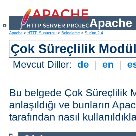
Apache 
Apache
>
HTTP Sunucusu
>
Belgeleme
>
Sürüm 2.4
Çok Süreçlilik Modül
Mevcut Diller:
de
|
en
|
e
Bu belgede Çok Süreçlilik 
anlaşıldığı ve bunların A
tarafından nasıl kullanıldıkla