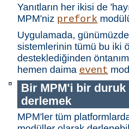
Yanıtların her ikisi de 'hay
MPM'niz
modülü
prefork
Uygulamada, günümüzdeki
sistemlerinin tümü bu iki ö
desteklediğinden öntanı
hemen daima
modü
event
Bir MPM'i bir duruk
derlemek
MPM'ler tüm platformlarda
modüller olarak derlenebi