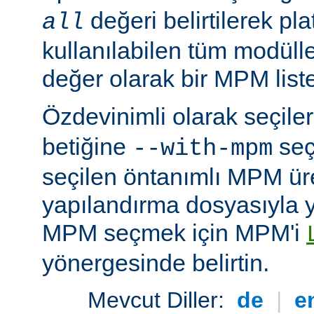
değeri belirtilerek pla
all
kullanılabilen tüm modüller
değer olarak bir MPM listesi
Özdevinimli olarak seçil
betiğine
seç
--with-mpm
seçilen öntanımlı MPM ür
yapılandırma dosyasıyla yü
MPM seçmek için MPM'i
yönergesinde belirtin.
Mevcut Diller:
de
|
e