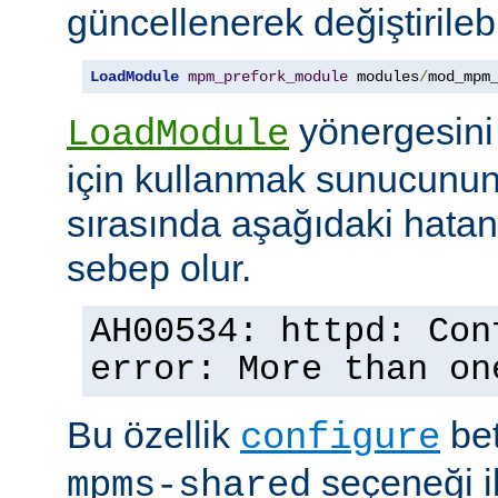
güncellenerek değiştirilebil
LoadModule
mpm_prefork_module
 modules
/
mod_mpm
yönergesini
LoadModule
için kullanmak sunucunun
sırasında aşağıdaki hata
sebep olur.
AH00534: httpd: Con
error: More than on
Bu özellik
bet
configure
seçeneği ile
mpms-shared