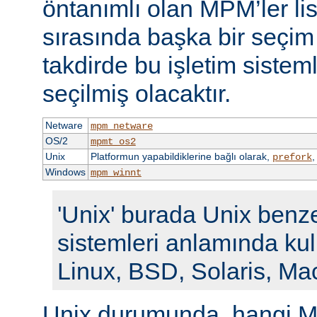
öntanımlı olan MPM’ler li
sırasında başka bir seçi
takdirde bu işletim siste
seçilmiş olacaktır.
Netware
mpm_netware
OS/2
mpmt_os2
Unix
Platformun yapabildiklerine bağlı olarak,
prefork
Windows
mpm_winnt
'Unix' burada Unix benze
sistemleri anlamında kull
Linux, BSD, Solaris, Ma
Unix durumunda, hangi M