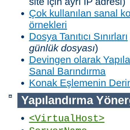
site için ayrı IP adresi)
Çok kullanılan sanal k
örnekleri
Dosya Tanıtıcı Sınırları
günlük dosyası
)
Devingen olarak Yapıla
Sanal Barındırma
Konak Eşlemenin Derin
Yapılandırma Yöner
<VirtualHost>