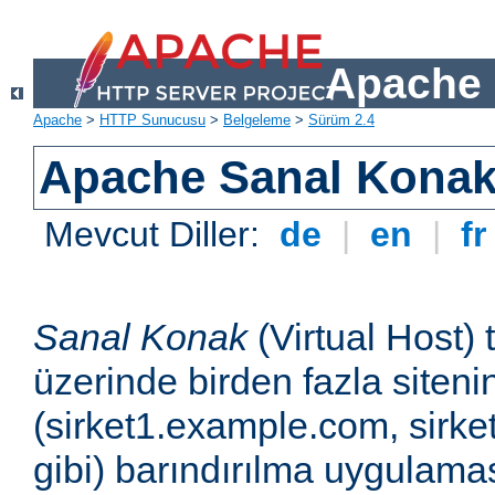
Apache 
Apache
>
HTTP Sunucusu
>
Belgeleme
>
Sürüm 2.4
Apache Sanal Konak 
Mevcut Diller:
de
|
en
|
f
Sanal Konak
(Virtual Host) 
üzerinde birden fazla siteni
(sirket1.example.com, sirk
gibi) barındırılma uygulamas