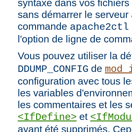
syntaxe dans vos fichiers
sans démarrer le serveur à
commande
apache2ctl
l'option de ligne de co
Vous pouvez utiliser la dé
de
DDUMP_CONFIG
mod_
configuration avec tous les
les variables d'environne
les commentaires et les s
et
<IfDefine>
<IfModu
ayant été supprimés. Cepe