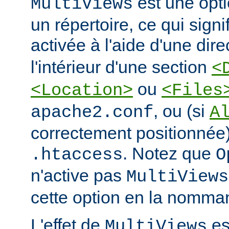
est une opti
MultiViews
un répertoire, ce qui signi
activée à l'aide d'une dir
l'intérieur d'une section
<
ou
<Location>
<Files
, ou (si
apache2.conf
A
correctement positionnée)
. Notez que
.htaccess
O
n'active pas
MultiViews
cette option en la nomman
L'effet de
est
MultiViews