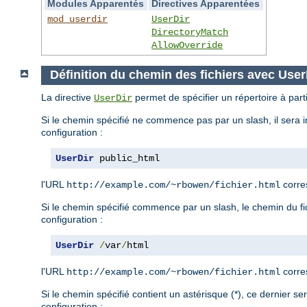
Modules Apparentés
Directives Apparentées
mod_userdir
UserDir
DirectoryMatch
AllowOverride
Définition du chemin des fichiers avec User
La directive
permet de spécifier un répertoire à parti
UserDir
Si le chemin spécifié ne commence pas par un slash, il sera i
configuration :
UserDir
 public_html
l'URL
corre
http://example.com/~rbowen/fichier.html
Si le chemin spécifié commence par un slash, le chemin du fich
configuration :
UserDir
/
var
/
html
l'URL
corre
http://example.com/~rbowen/fichier.html
Si le chemin spécifié contient un astérisque (*), ce dernier s
configuration :