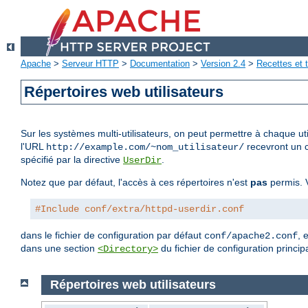
Apache
>
Serveur HTTP
>
Documentation
>
Version 2.4
>
Recettes et t
Répertoires web utilisateurs
Sur les systèmes multi-utilisateurs, on peut permettre à chaque uti
l'URL
recevront un c
http://example.com/~nom_utilisateur/
spécifié par la directive
.
UserDir
Notez que par défaut, l'accès à ces répertoires n'est
pas
permis. V
#Include conf/extra/httpd-userdir.conf
dans le fichier de configuration par défaut
, 
conf/apache2.conf
dans une section
du fichier de configuration principa
<Directory>
Répertoires web utilisateurs