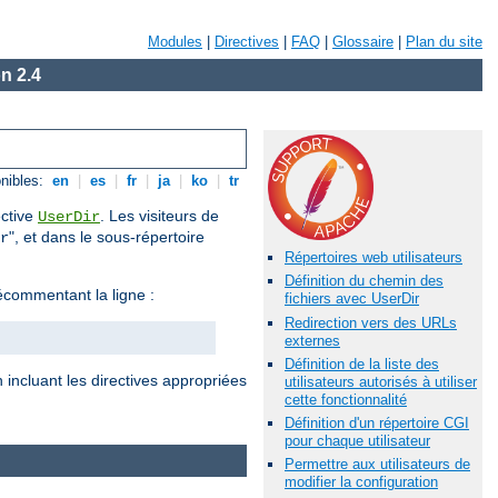
Modules
|
Directives
|
FAQ
|
Glossaire
|
Plan du site
n 2.4
nibles:
en
|
es
|
fr
|
ja
|
ko
|
tr
ective
. Les visiteurs de
UserDir
", et dans le sous-répertoire
r
Répertoires web utilisateurs
Définition du chemin des
commentant la ligne :
fichiers avec UserDir
Redirection vers des URLs
externes
Définition de la liste des
 incluant les directives appropriées
utilisateurs autorisés à utiliser
cette fonctionnalité
Définition d'un répertoire CGI
pour chaque utilisateur
Permettre aux utilisateurs de
modifier la configuration