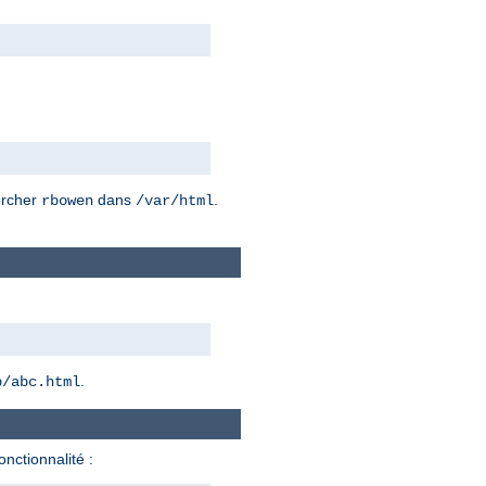
hercher
dans
.
rbowen
/var/html
.
b/abc.html
onctionnalité :