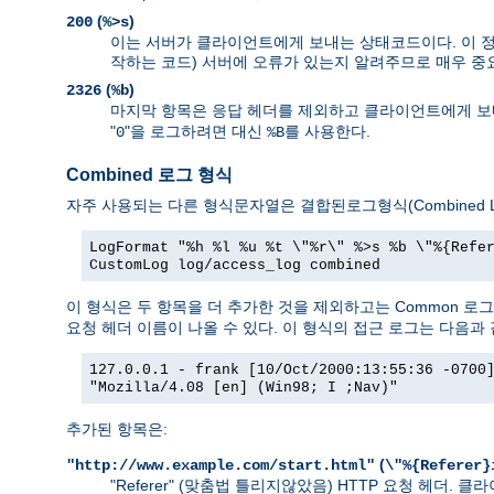
(
)
200
%>s
이는 서버가 클라이언트에게 보내는 상태코드이다. 이 정보
작하는 코드) 서버에 오류가 있는지 알려주므로 매우 중
(
)
2326
%b
마지막 항목은 응답 헤더를 제외하고 클라이언트에게 보내
"
"을 로그하려면 대신
를 사용한다.
0
%B
Combined 로그 형식
자주 사용되는 다른 형식문자열은 결합된로그형식(Combined Lo
LogFormat "%h %l %u %t \"%r\" %>s %b \"%{Refe
CustomLog log/access_log combined
이 형식은 두 항목을 더 추가한 것을 제외하고는 Common 로
요청 헤더 이름이 나올 수 있다. 이 형식의 접근 로그는 다음과 
127.0.0.1 - frank [10/Oct/2000:13:55:36 -0700
"Mozilla/4.08 [en] (Win98; I ;Nav)"
추가된 항목은:
(
"http://www.example.com/start.html"
\"%{Referer}
"Referer" (맞춤법 틀리지않았음) HTTP 요청 헤더.