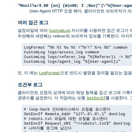
(
"Mozilla/4.08 [en] (Win98; I ;Nav)"
\"%{User-age
User-Agent HTTP 요청 헤더. 클라이언트 브라우저
여러 접근 로그
설정파일에 여러
지시어를 사용하면 접근 로그가 여
CustomLog
두번째와 세번째는 referer와 브라우저 정보를 기록한다. 마지
LogFormat "%h %l %u %t \"%r\" %>s %b" common
CustomLog logs/access_log common
CustomLog logs/referer_log "%{Referer}i -> %U
CustomLog logs/agent_log "%{User-agent}i"
또, 이 예는
으로 반드시 별명을 정의할 필요는 없음
LogFormat
조건부 로그
클라이언트 요청의 성격에 따라 해당 항목을 접근 로그에 기록
경변수를 설정한다. 이 작업에는 보통
를 사용한다.
SetEnvIf
# loop-back 인터페이스에서 요청을 표시한다
SetEnvIf Remote_Addr "127\.0\.0\.1" dontlog
# robots.txt 파일에 대한 요청을 표시한다
SetEnvIf Request_URI "^/robots\.txt$" dontlog
# 나머지를 로그에 남긴다