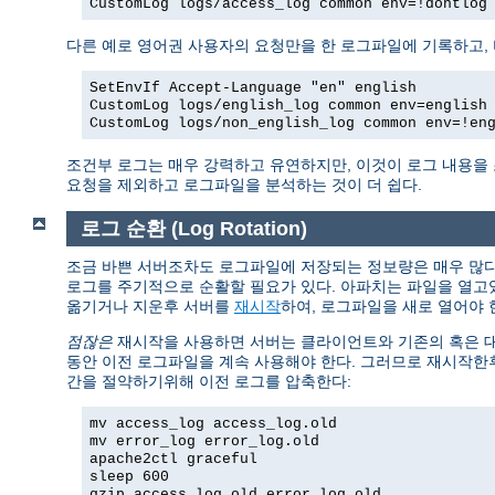
CustomLog logs/access_log common env=!dontlog
다른 예로 영어권 사용자의 요청만을 한 로그파일에 기록하고,
SetEnvIf Accept-Language "en" english
CustomLog logs/english_log common env=english
CustomLog logs/non_english_log common env=!en
조건부 로그는 매우 강력하고 유연하지만, 이것이 로그 내용을
요청을 제외하고 로그파일을 분석하는 것이 더 쉽다.
로그 순환 (Log Rotation)
조금 바쁜 서버조차도 로그파일에 저장되는 정보량은 매우 많다.
로그를 주기적으로 순활할 필요가 있다. 아파치는 파일을 열고
옮기거나 지운후 서버를
재시작
하여, 로그파일을 새로 열어야 
점잖은
재시작을 사용하면 서버는 클라이언트와 기존의 혹은 대기
동안 이전 로그파일을 계속 사용해야 한다. 그러므로 재시작한
간을 절약하기위해 이전 로그를 압축한다:
mv access_log access_log.old
mv error_log error_log.old
apache2ctl graceful
sleep 600
gzip access_log.old error_log.old