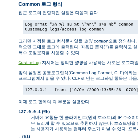
Common 로그 형식
접근 로그의 전형적인 설정은 다음과 같다.
LogFormat "%h %l %u %t \"%r\" %>s %b" common
CustomLog logs/access_log common
그러면 지정한 로그 형식문자열을
별명
으로 정의한다.
common
적으면 그대로 로그에 출력된다. 따옴표 문자(
)를 출력하고 
"
특수 조절문자를 사용할 수 있다.
지시어는 정의한
별명
을 사용하는 새로운 로그파
CustomLog
앞의 설정은 공통로그형식(Common Log Format, CLF
프로그램에서 읽을 수 있다. CLF로 만든 로그파일 항목은 다음
127.0.0.1 - frank [10/Oct/2000:13:55:36 -0700
이제 로그 항목의 각 부분을 설명한다.
(
)
127.0.0.1
%h
서버에 요청을 한 클라이언트(원격 호스트)의 IP 주소이
우 느리게 할 수 있으므로 추천하지 않는다. 호스트명을
는 사용자가 사용하는 컴퓨터 주소가 아닐 수 있다. 프
(
)
-
%l