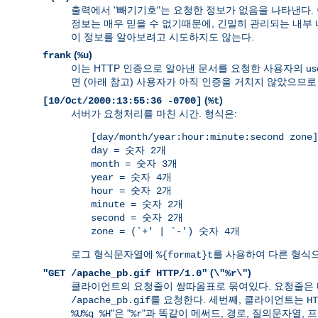
출력에서 "빼기기호"는 요청한 정보가 없음을 나타낸다.
정보는 매우 믿을 수 없기때문에, 긴밀히 관리되는 내부
이 정보를 알아보려고 시도하지도 않는다.
(
)
frank
%u
이는 HTTP 인증으로 알아낸 문서를 요청한 사용자의 use
면 (아래 참고) 사용자가 아직 인증을 거치지 않았으므로
(
)
[10/Oct/2000:13:55:36 -0700]
%t
서버가 요청처리를 마친 시간. 형식은:
[day/month/year:hour:minute:second zone]
day = 숫자 2개
month = 숫자 3개
year = 숫자 4개
hour = 숫자 2개
minute = 숫자 2개
second = 숫자 2개
zone = (`+' | `-') 숫자 4개
로그 형식문자열에
를 사용하여 다른 형식으
%{format}t
(
)
"GET /apache_pb.gif HTTP/1.0"
\"%r\"
클라이언트의 요청줄이 쌍따옴표로 묶여있다. 요청줄은 
를 요청한다. 세번째, 클라이언트는
/apache_pb.gif
HT
"은 "
"과 똑같이 메써드, 경로, 질의문자열,
%U%q %H
%r