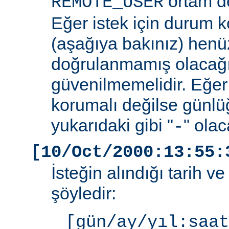
ortam de
REMOTE_USER
Eğer istek için durum 
(aşağıya bakınız) henüz
doğrulanmamış olacağ
güvenilmemelidir. Eğer
korumalı değilse günlü
yukarıdaki gibi "
" olac
-
[10/Oct/2000:13:55:
İsteğin alındığı tarih v
şöyledir:
[gün/ay/yıl:saat