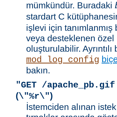
mümkündür. Buradaki
stardart C kütüphanes
işlevi için tanımlanmış 
veya desteklenen özel b
oluşturulabilir. Ayrıntılı 
biç
mod_log_config
bakın.
"GET /apache_pb.gif
(
)
\"%r\"
İstemciden alınan istek s