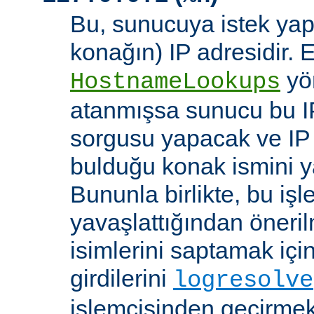
Bu, sunucuya istek yap
konağın) IP adresidir. 
yö
HostnameLookups
atanmışsa sunucu bu I
sorgusu yapacak ve IP 
bulduğu konak ismini y
Bununla birlikte, bu i
yavaşlattığından öneri
isimlerini saptamak için
girdilerini
logresolve
işlemcisinden geçirmek