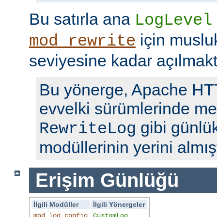
Bu satırla ana
LogLevel
için musl
mod_rewrite
seviyesine kadar açılmakt
Bu yönerge, Apache H
evvelki sürümlerinde me
gibi günlü
RewriteLog
modüllerinin yerini almışt
Erişim Günlüğü
İlgili Modüller
İlgili Yönergeler
mod_log_config
CustomLog