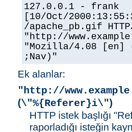
127.0.0.1 - frank
[10/Oct/2000:13:55:
/apache_pb.gif HTTP
"http://www.example
"Mozilla/4.08 [en] 
;Nav)"
Ek alanlar:
"http://www.example
(
)
\"%{Referer}i\"
HTTP istek başlığı "Ref
raporladığı isteğin kay