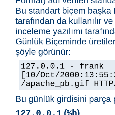
Format) adı verilen stand
Bu standart biçem başka
tarafından da kullanılır v
inceleme yazılımı tarafınd
Günlük Biçeminde üretilen
şöyle görünür:
127.0.0.1 - frank
[10/Oct/2000:13:55:
/apache_pb.gif HTTP
Bu günlük girdisini parça 
(
)
127.0.0.1
%h