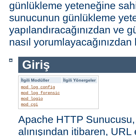
günlükleme yeteneğine sahi
sunucunun günlükleme yete
yapılandıracağınızdan ve gü
nasıl yorumlayacağınızdan b
Giriş
İlgili Modüller
İlgili Yönergeler
mod_log_config
mod_log_forensic
mod_logio
mod_cgi
Apache HTTP Sunucusu, i
alınışından itibaren, URL 