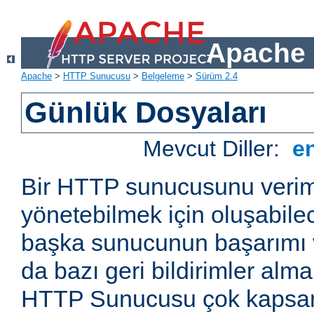
Apache 
Apache
>
HTTP Sunucusu
>
Belgeleme
>
Sürüm 2.4
Günlük Dosyaları
Mevcut Diller:
e
Bir HTTP sunucusunu veriml
yönetebilmek için oluşabile
başka sunucunun başarımı v
da bazı geri bildirimler alm
HTTP Sunucusu çok kapsaml