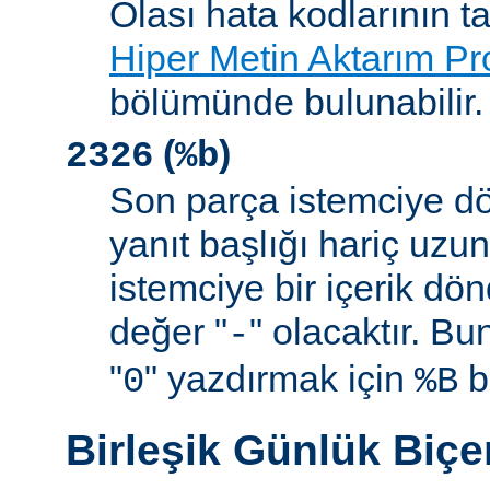
Olası hata kodlarının t
Hiper Metin Aktarım Pr
bölümünde bulunabilir.
(
)
2326
%b
Son parça istemciye d
yanıt başlığı hariç uzu
istemciye bir içerik d
değer "
" olacaktır. B
-
"
" yazdırmak için
be
0
%B
Birleşik Günlük Biç