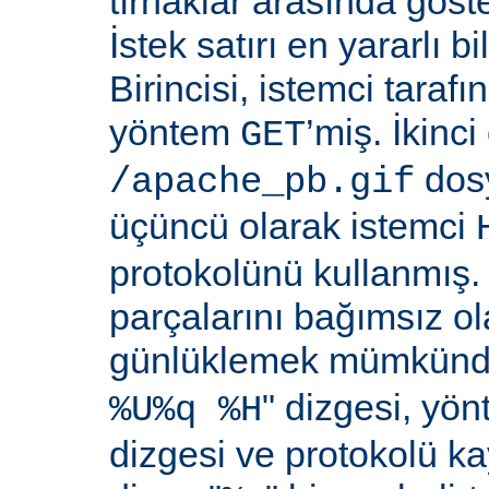
tırnaklar arasında göste
İstek satırı en yararlı bi
Birincisi, istemci taraf
yöntem
’miş. İkinci
GET
dosy
/apache_pb.gif
üçüncü olarak istemci
protokolünü kullanmış. İ
parçalarını bağımsız o
günlüklemek mümkündü
" dizgesi, yön
%U%q %H
dizgesi ve protokolü k