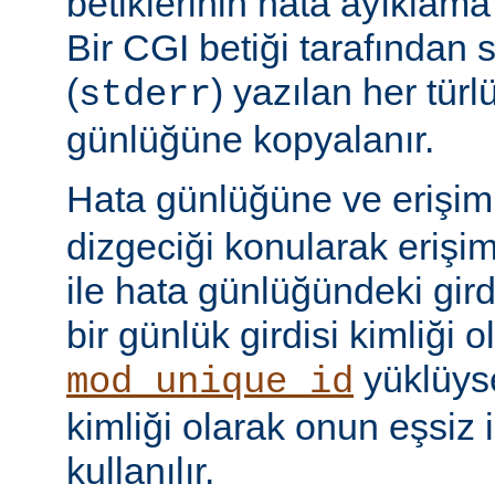
betiklerinin hata ayıklama ç
Bir CGI betiği tarafından 
(
) yazılan her tür
stderr
günlüğüne kopyalanır.
Hata günlüğüne ve erişi
dizgeciği konularak erişi
ile hata günlüğündeki girdi
bir günlük girdisi kimliği ol
yüklüyse
mod_unique_id
kimliği olarak onun eşsiz i
kullanılır.