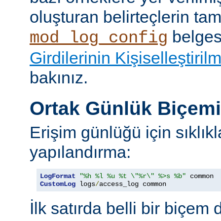
oluşturan belirteçlerin tam 
belges
mod_log_config
Girdilerinin Kişiselleştiril
bakınız.
Ortak Günlük Biçem
Erişim günlüğü için sıklıkl
yapılandırma:
LogFormat
"%h %l %u %t \"%r\" %>s %b"
CustomLog
 logs
/
access_log common
İlk satırda belli bir biçem 