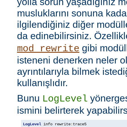
yolla sorun yaşadığınız mo
musluklarını sonuna kadar 
ilgilendiğiniz diğer modüller
da edinebilirsiniz. Özellik
gibi modül
mod_rewrite
isteneni denerken neler olu
ayrıntılarıyla bilmek iste
kullanışlıdır.
Bunu
yönerge
LogLevel
ismini belirterek yapabilirs
LogLevel
 info rewrite
:
trace5