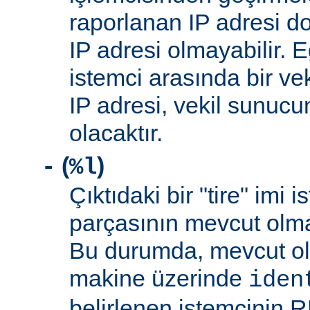
raporlanan IP adresi d
IP adresi olmayabilir. 
istemci arasında bir ve
IP adresi, vekil sunucu
olacaktır.
(
)
-
%l
Çıktıdaki bir "tire" imi i
parçasının mevcut olma
Bu durumda, mevcut ol
makine üzerinde
iden
belirlenen istemcinin R