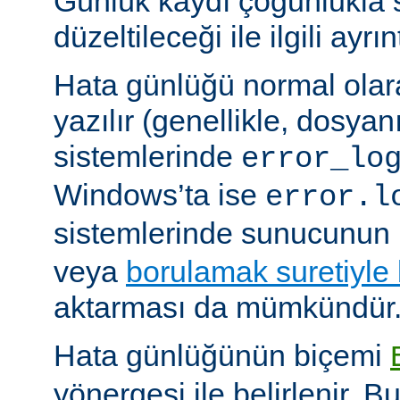
Günlük kaydı çoğunlukla 
düzeltileceği ile ilgili ayrınt
Hata günlüğü normal olar
yazılır (genellikle, dosyan
sistemlerinde
error_lo
Windows’ta ise
error.l
sistemlerinde sunucunun 
veya
borulamak suretiyle
aktarması da mümkündür
Hata günlüğünün biçemi
yönergesi ile belirlenir. B