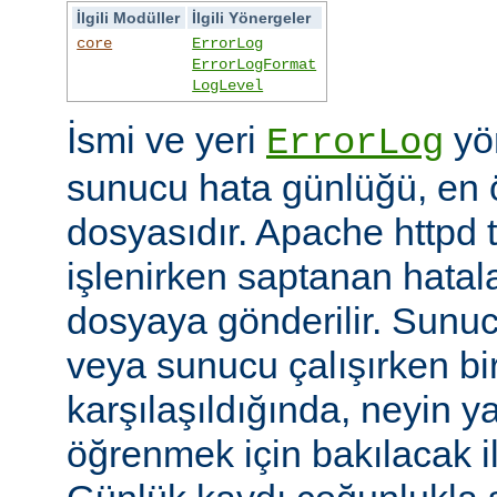
İlgili Modüller
İlgili Yönergeler
core
ErrorLog
ErrorLogFormat
LogLevel
İsmi ve yeri
yön
ErrorLog
sunucu hata günlüğü, en 
dosyasıdır. Apache httpd t
işlenirken saptanan hatalar
dosyaya gönderilir. Sunuc
veya sunucu çalışırken bi
karşılaşıldığında, neyin yan
öğrenmek için bakılacak il