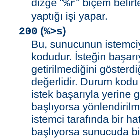
dizge "
" biçem belirt
%r
yaptığı işi yapar.
(
)
200
%>s
Bu, sunucunun istemci
kodudur. İsteğin başarıy
getirilmediğini gösterdiğ
değerlidir. Durum kodu 
istek başarıyla yerine get
başlıyorsa yönlendirilmi
istemci tarafında bir ha
başlıyorsa sunucuda bi