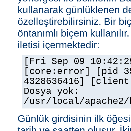
kullanarak günlüklenen de
özelleştirebilirsiniz. Bir 
öntanımlı biçem kullanılır.
iletisi içermektedir:
[Fri Sep 09 10:42:2
[core:error] [pid 3
4328636416] [client
Dosya yok:
/usr/local/apache2/
Günlük girdisinin ilk öğesi 
tarih ve saatten oluşur. İki