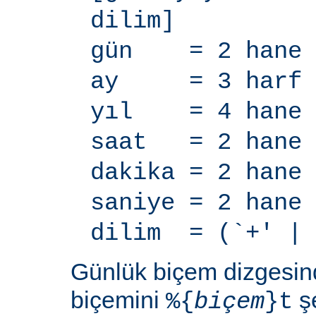
dilim]
gün = 2 hane
ay = 3 harf
yıl = 4 hane
saat = 2 hane
dakika = 2 hane
saniye = 2 hane
dilim = (`+' | 
Günlük biçem dizgesi
biçemini
şe
%{
biçem
}t