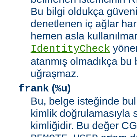
Bu bilgi oldukça güveni
denetlenen iç ağlar ha
hemen asla kullanılmam
yöne
IdentityCheck
atanmış olmadıkça bu 
uğraşmaz.
(
)
frank
%u
Bu, belge isteğinde bu
kimlik doğrulamasıyla 
kimliğidir. Bu değer CGI