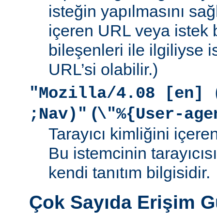
isteğin yapılmasını sağ
içeren URL veya istek b
bileşenleri ile ilgiliyse
URL’si olabilir.)
"Mozilla/4.08 [en] 
(
;Nav)"
\"%{User-age
Tarayıcı kimliğini içere
Bu istemcinin tarayıcıs
kendi tanıtım bilgisidir.
Çok Sayıda Erişim 