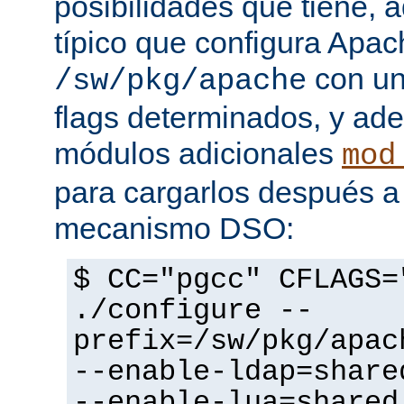
posibilidades que tiene, 
típico que configura Apac
con un
/sw/pkg/apache
flags determinados, y ad
módulos adicionales
mod
para cargarlos después a 
mecanismo DSO:
$ CC="pgcc" CFLAGS=
./configure --
prefix=/sw/pkg/apac
--enable-ldap=share
--enable-lua=shared