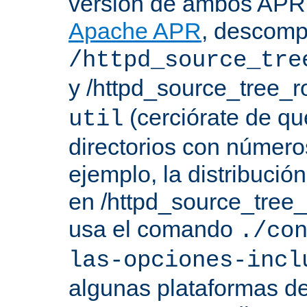
versión de ambos APR 
Apache APR
, descomp
/httpd_source_tre
y /httpd_source_tree_r
(cerciórate de qu
util
directorios con número
ejemplo, la distribuci
en /httpd_source_tree_r
usa el comando
./co
las-opciones-incl
algunas plataformas de