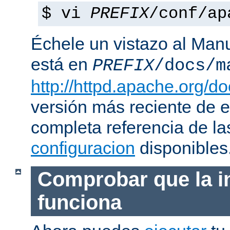
$ vi
PREFIX
/conf/ap
Échele un vistazo al Man
está en
PREFIX
/docs/m
http://httpd.apache.org/do
versión más reciente de 
completa referencia de l
configuracion
disponibles
Comprobar que la i
funciona