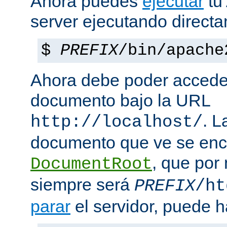
Ahora puedes
ejecutar
tu
server ejecutando direct
$
PREFIX
/bin/apache
Ahora debe poder acceder
documento bajo la URL
. L
http://localhost/
documento que ve se enc
, que por
DocumentRoot
siempre será
PREFIX
/ht
parar
el servidor, puede h