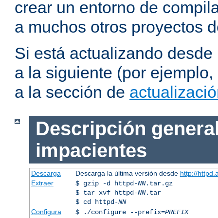
crear un entorno de compil
a muchos otros proyectos d
Si está actualizando desde
a la siguiente (por ejemplo,
a la sección de
actualizaci
Descripción general
impacientes
Descarga
Descarga la última versión desde
http://httpd
Extraer
$ gzip -d httpd-
NN
.tar.gz
$ tar xvf httpd-
NN
.tar
$ cd httpd-
NN
Configura
$ ./configure --prefix=
PREFIX