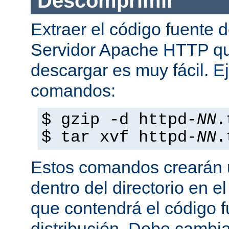
Descomprimir
Extraer el código fuente d
Servidor Apache HTTP q
descargar es muy fácil. E
comandos:
$ gzip -d httpd-
NN
.
$ tar xvf httpd-
NN
.
Estos comandos crearán u
dentro del directorio en e
que contendrá el código 
distribución. Debe cambia