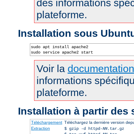
des informations spéc
plateforme.
Installation sous Ubunt
sudo apt install apache2

sudo service apache2 start
Voir la
documentatio
informations spécifiq
plateforme.
Installation à partir des
Téléchargement
Téléchargez la dernière version dep
Extraction
$ gzip -d httpd-
NN
.tar.gz