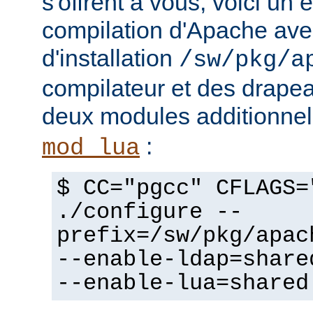
s'offrent à vous, voici un
compilation d'Apache avec
d'installation
/sw/pkg/a
compilateur et des drapeau
deux modules additionne
:
mod_lua
$ CC="pgcc" CFLAGS=
./configure --
prefix=/sw/pkg/apac
--enable-ldap=share
--enable-lua=shared