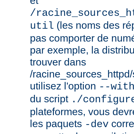
et
/racine_sources_h
(les noms des rép
util
pas comporter de numé
par exemple, la distrib
trouver dans
/racine_sources_httpd/sr
utilisez l'option
--wit
du script
./configur
plateformes, vous devre
les paquets
corre
-dev