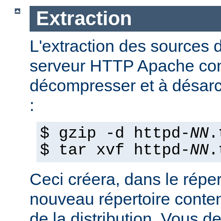
Extraction
L'extraction des sources d
serveur HTTP Apache con
décompresser et à désarch
:
$ gzip -d httpd-
NN
.
$ tar xvf httpd-
NN
.
Ceci créera, dans le réper
nouveau répertoire conte
de la distribution. Vous d