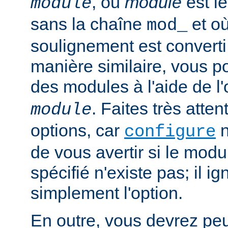
, où
module
est l
module
sans la chaîne
et où
mod_
soulignement est converti 
manière similaire, vous p
des modules à l'aide de l
. Faites très atten
module
options, car
n
configure
de vous avertir si le mod
spécifié n'existe pas; il ig
simplement l'option.
En outre, vous devrez peut