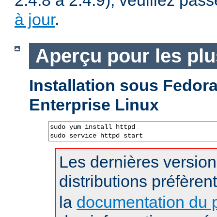
2.4.8 à 2.4.9), veuillez pass
à jour
.
Aperçu pour les pl
Installation sous Fedo
Enterprise Linux
sudo yum install httpd

sudo service httpd start
Les dernières versio
distributions préfèren
la
documentation du p