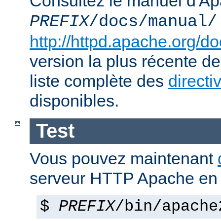
Consultez le manuel d'Ap
PREFIX
/docs/manual/
http://httpd.apache.org/do
version la plus récente de
liste complète des
directi
disponibles.
Test
Vous pouvez maintenant
serveur HTTP Apache en 
$
PREFIX
/bin/apache