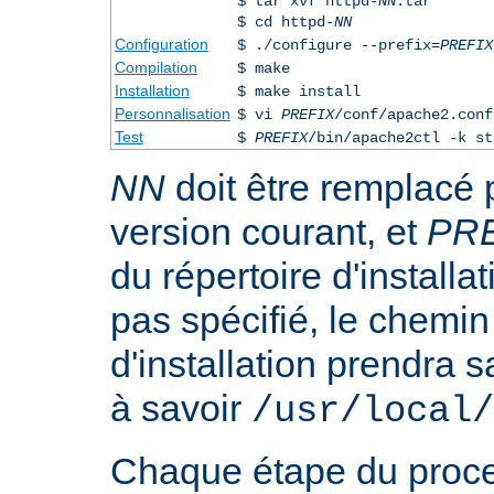
$ tar xvf httpd-
NN
.tar
$ cd httpd-
NN
Configuration
$ ./configure --prefix=
PREFIX
Compilation
$ make
Installation
$ make install
Personnalisation
$ vi
PREFIX
/conf/apache2.conf
Test
$
PREFIX
/bin/apache2ctl -k st
NN
doit être remplacé 
version courant, et
PR
du répertoire d'installa
pas spécifié, le chemin
d'installation prendra s
à savoir
/usr/local/
Chaque étape du proce