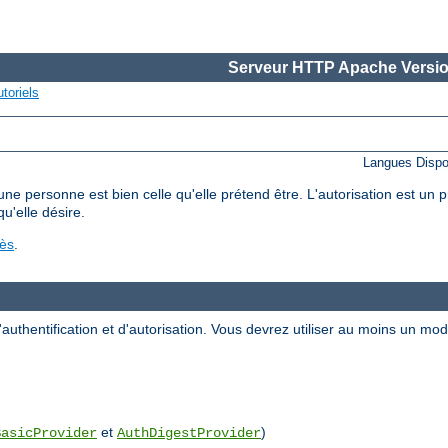
Serveur HTTP Apache Versio
toriels
Langues Dispo
'une personne est bien celle qu'elle prétend être. L'autorisation est un
qu'elle désire.
cès
.
uthentification et d'autorisation. Vous devrez utiliser au moins un m
et
)
BasicProvider
AuthDigestProvider