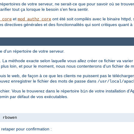
répertoires de votre serveur, ne serait-ce que pour savoir où se trouvent
ifier tout ça lorsque le besoin s'en fera sentir.
et
ont été soit compilés avec le binaire httpd, 
_core
mod_authz_core
irectives générales et des fonctionnalités qui sont critiques quant à la 
e d'un répertoire de votre serveur.
 La méthode exacte selon laquelle vous allez créer ce fichier va varier
ls plus loin, et pour le moment, nous nous contenterons d'un fichier de
epuis le web, de façon à ce que les clients ne puissent pas le télécharg
ouvez enregistrer le fichier des mots de passe dans
/usr/local/apac
chier. Vous le trouverez dans le répertoire
de votre installation d'
bin
hemin par défaut de vos exécutables.
s rbowen
retaper pour confirmation :