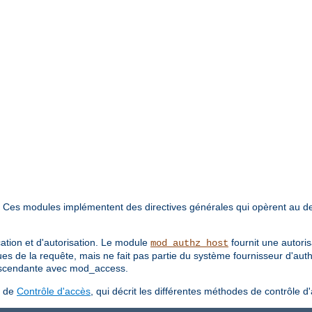
. Ces modules implémentent des directives générales qui opèrent au d
cation et d'autorisation. Le module
fournit une autori
mod_authz_host
ues de la requête, mais ne fait pas partie du système fournisseur d'aut
 ascendante avec mod_access.
s de
Contrôle d'accès
, qui décrit les différentes méthodes de contrôle d