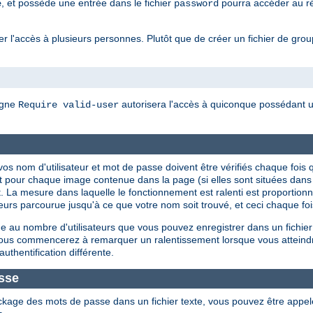
, et possède une entrée dans le fichier
pourra accéder au rép
e
password
 l'accès à plusieurs personnes. Plutôt que de créer un fichier de groupes
igne
autorisera l'accès à quiconque possédant un
Require valid-user
ue vos nom d'utilisateur et mot de passe doivent être vérifiés chaque f
t pour chaque image contenue dans la page (si elles sont situées dan
. La mesure dans laquelle le fonctionnement est ralenti est proportionnel
isateurs parcourue jusqu'à ce que votre nom soit trouvé, et ceci chaque f
 au nombre d'utilisateurs que vous pouvez enregistrer dans un fichier
 vous commencerez à remarquer un ralentissement lorsque vous atteind
authentification différente.
sse
ckage des mots de passe dans un fichier texte, vous pouvez être appe