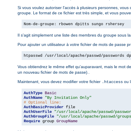
Si vous voulez autoriser l'accès à plusieurs personnes, vous 
groupe. Le format de ce fichier est très simple, et vous pouv
Nom-de-groupe: rbowen dpitts sungo rshersey
Il s'agit simplement une liste des membres du groupe sous l
Pour ajouter un utilisateur à votre fichier de mots de passe pr
htpasswd /usr/local/apache/passwd/passwords d
Vous obtiendrez le même effet qu'auparavant, mais le mot de 
un nouveau fichier de mots de passe)..
Maintenant, vous devez modifier votre fichier
ou l
.htaccess
AuthType
Basic
AuthName
"By Invitation Only"
# Optional line:
AuthBasicProvider
AuthUserFile
"/usr/local/apache/passwd/passwo
AuthGroupFile
"/usr/local/apache/passwd/group
Require
 group 
GroupName