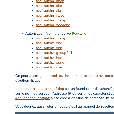
mod_authn_anon
mod_authn_dbd
mod_authn_dbm
mod_authn_file
mod_authnz_ldap
mod_authn_socache
Autorisation (voir la directive
)
Require
mod_authnz_ldap
mod_authz_dbd
mod_authz_dbm
mod_authz_groupfile
mod_authz_host
mod_authz_owner
mod_authz_user
On peut aussi ajouter
et
mod_authn_core
mod_authz_core
d'authentification.
Le module
est un fournisseur d'authentifi
mod_authnz_ldap
sur le nom du serveur, l'adresse IP ou certaines caractéristiq
a été créé à des fins de compatibilité
mod_access_compat
Vous devriez aussi jeter un coup d'oeil au manuel de recette