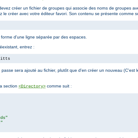
devez créer un fichier de groupes qui associe des noms de groupes avec
ez le créer avec votre éditeur favori. Son contenu se présente comme su
a forme d'une ligne séparée par des espaces.
éexistant, entrez :
pitts
passe sera ajouté au fichier, plutôt que d'en créer un nouveau (C'est
a section
comme suit :
<Directory>
rds"
s"