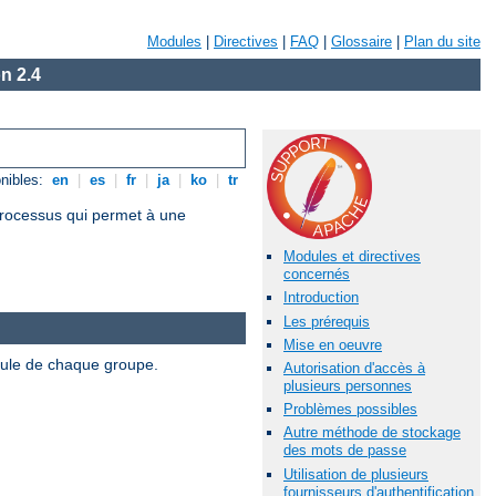
Modules
|
Directives
|
FAQ
|
Glossaire
|
Plan du site
n 2.4
nibles:
en
|
es
|
fr
|
ja
|
ko
|
tr
 processus qui permet à une
Modules et directives
concernés
Introduction
Les prérequis
Mise en oeuvre
odule de chaque groupe.
Autorisation d'accès à
plusieurs personnes
Problèmes possibles
Autre méthode de stockage
des mots de passe
Utilisation de plusieurs
fournisseurs d'authentification