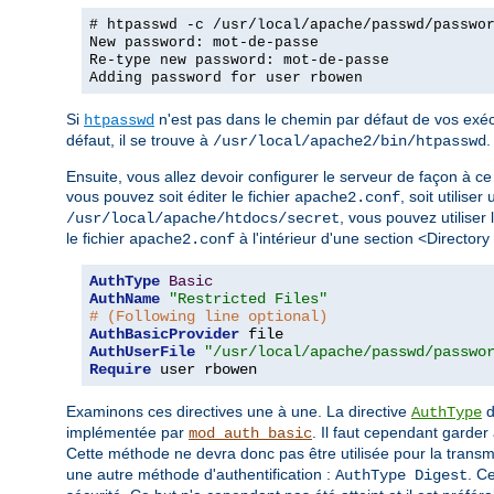
# htpasswd -c /usr/local/apache/passwd/passwo
New password: mot-de-passe
Re-type new password: mot-de-passe
Adding password for user rbowen
Si
n'est pas dans le chemin par défaut de vos exécu
htpasswd
défaut, il se trouve à
.
/usr/local/apache2/bin/htpasswd
Ensuite, vous allez devoir configurer le serveur de façon à ce 
vous pouvez soit éditer le fichier
, soit utiliser
apache2.conf
, vous pouvez utiliser 
/usr/local/apache/htdocs/secret
le fichier
à l'intérieur d'une section <Directory
apache2.conf
AuthType
Basic
AuthName
"Restricted Files"
# (Following line optional)
AuthBasicProvider
AuthUserFile
"/usr/local/apache/passwd/passwo
Require
 user rbowen
Examinons ces directives une à une. La directive
d
AuthType
implémentée par
. Il faut cependant garder 
mod_auth_basic
Cette méthode ne devra donc pas être utilisée pour la trans
une autre méthode d'authentification :
. C
AuthType Digest