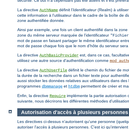
sécurité. Ce but n'a cependant pas été atteint et il est préfér
La directive
définit l'
Identificateur
(Realm) à utiliser
AuthName
cette information à l'utilisateur dans le cadre de la boîte de
zone authentifiée donnée.
Ainsi par exemple, une fois un client authentifié dans la zone
zone du même serveur marquée de l'identificateur
"Fichier
mot de passe en faisant partager le même identificateur entr
mot de passe chaque fois que le nom d'hôte du serveur sera 
La directive
est, dans ce cas, facultativ
AuthBasicProvider
utilisez une autre source d'authentification comme
mod_auth
La directive
définit le chemin du fichier de 
AuthUserFile
la durée de la recherche dans un fichier texte pour authentif
aussi stocker les données relatives aux utilisateurs dans d
programmes
et
permettent de créer et mani
dbmmanage
htdbm
Enfin, la directive
implémente la partie autorisation d
Require
suivante, nous décrirons les différentes méthodes d'utilisation
Autorisation d'accès à plusieurs personnes
Les directives ci-dessus n'autorisent qu'une personne (quelq
autoriser l'accès à plusieurs personnes. C'est ici qu'intervient