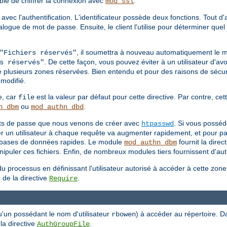
able de chiffrer la connexion avec
.
mod_ssl
 avec l'authentification. L'identificateur possède deux fonctions. Tout d
 dialogue de mot de passe. Ensuite, le client l'utilise pour déterminer q
, il soumettra à nouveau automatiquement le 
"Fichiers réservés"
. De cette façon, vous pouvez éviter à un utilisateur d'avo
s réservés"
e plusieurs zones réservées. Bien entendu et pour des raisons de sécuri
modifié.
e, car
est la valeur par défaut pour cette directive. Par contre, cett
file
ou
.
n_dbm
mod_authn_dbd
mots de passe que nous venons de créer avec
. Si vous posséd
htpasswd
ier un utilisateur à chaque requête va augmenter rapidement, et pour pa
es bases de données rapides. Le module
fournit la direc
mod_authn_dbm
puler ces fichiers. Enfin, de nombreux modules tiers fournissent d'autr
u processus en définissant l'utilisateur autorisé à accéder à cette zon
 de la directive
.
Require
u'un possédant le nom d'utilisateur
) à accéder au répertoire. D
rbowen
 la directive
.
AuthGroupFile