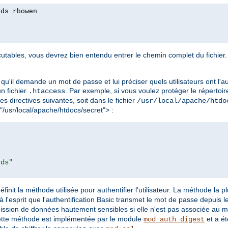
rds rbowen
tables, vous devrez bien entendu entrer le chemin complet du fichier. 
qu'il demande un mot de passe et lui préciser quels utilisateurs ont l'au
 un fichier
. Par exemple, si vous voulez protéger le répertoir
.htaccess
les directives suivantes, soit dans le fichier
/usr/local/apache/htdo
 "/usr/local/apache/htdocs/secret"> :
rds"
éfinit la méthode utilisée pour authentifier l'utilisateur. La méthode la 
à l'esprit que l'authentification Basic transmet le mot de passe depuis le 
mission de données hautement sensibles si elle n'est pas associée au 
ette méthode est implémentée par le module
et a ét
mod_auth_digest