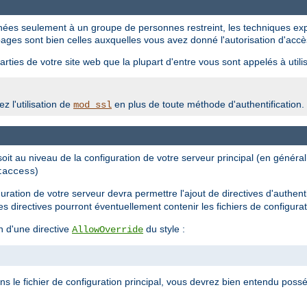
tinées seulement à un groupe de personnes restreint, les techniques ex
ages sont bien celles auxquelles vous avez donné l'autorisation d'accè
rties de votre site web que la plupart d'entre vous sont appelés à utilis
z l'utilisation de
en plus de toute méthode d'authentification.
mod_ssl
 soit au niveau de la configuration de votre serveur principal (en génér
)
taccess
iguration de votre serveur devra permettre l'ajout de directives d'authent
les directives pourront éventuellement contenir les fichiers de configura
n d'une directive
du style :
AllowOverride
ans le fichier de configuration principal, vous devrez bien entendu possé