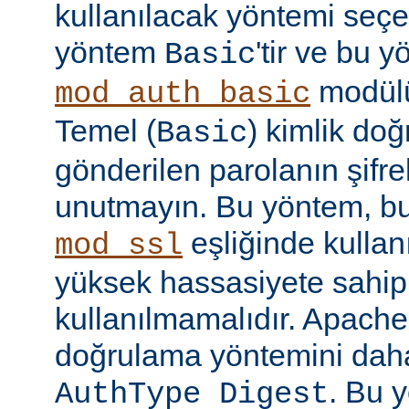
kullanılacak yöntemi seçe
yöntem
'tir ve bu 
Basic
modülü
mod_auth_basic
Temel (
) kimlik do
Basic
gönderilen parolanın şifr
unutmayın. Bu yöntem, bu
eşliğinde kullan
mod_ssl
yüksek hassasiyete sahip b
kullanılmamalıdır. Apache
doğrulama yöntemini daha
. Bu 
AuthType Digest