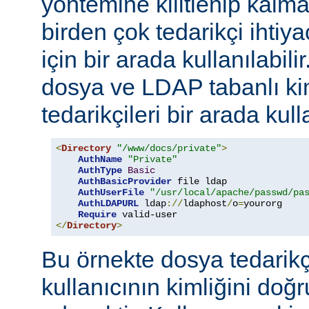
yöntemine kilitlenip kalm
birden çok tedarikçi ihti
için bir arada kullanılabil
dosya ve LDAP tabanlı ki
tedarikçileri bir arada kull
<
Directory
"/www/docs/private"
>
AuthName
"Private"
AuthType
Basic
AuthBasicProvider
 file ldap

AuthUserFile
"/usr/local/apache/passwd/pa
AuthLDAPURL
 ldap
://
ldaphost
/
o
=
yourorg

Require
</
Directory
>
Bu örnekte dosya tedarikçi
kullanıcının kimliğini do