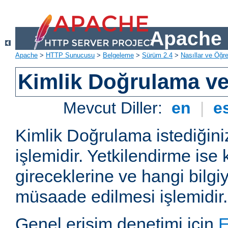
Apache 
Apache
>
HTTP Sunucusu
>
Belgeleme
>
Sürüm 2.4
>
Nasıllar ve Öğret
Kimlik Doğrulama ve
Mevcut Diller:
en
|
e
Kimlik Doğrulama istediğiniz
işlemidir. Yetkilendirme ise 
gireceklerine ve hangi bilgi
müsaade edilmesi işlemidir.
Genel erişim denetimi için
E