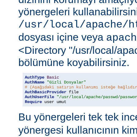
yönergeleri kullanabilirsi
/usr/local/apache/h
dosyası içine veya
apach
<Directory "/usr/local/ap
bölümüne koyabilirsiniz.
AuthType
Basic
AuthName
"Gizli Dosyalar"
# (Aşağıdaki satırın kullanımı isteğe bağlıdı
AuthBasicProvider
AuthUserFile
"/usr/local/apache/passwd/passwo
Require
 user umut
Bu yönergeleri tek tek in
yönergesi kullanıcının ki