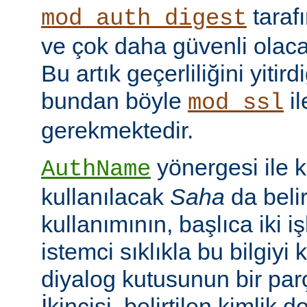
taraf
mod_auth_digest
ve çok daha güvenli olac
Bu artık geçerliliğini yitir
bundan böyle
il
mod_ssl
gerekmektedir.
yönergesi ile 
AuthName
kullanılacak
Saha
da belir
kullanımının, başlıca iki işl
istemci sıklıkla bu bilgiyi 
diyalog kutusunun bir par
İkincisi, belirtilen kimlik 