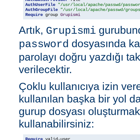
AuthUserFile
"/usr/local/apache/passwd/passwo
AuthGroupFile
"/usr/local/apache/passwd/group
Require
 group 
Grupismi
Artık,
gurubund
Grupismi
dosyasında kay
password
parolayı doğru yazdığı tak
verilecektir.
Çoklu kullanıcıya izin ver
kullanılan başka bir yol d
gurup dosyası oluşturmak
kullanabilirsiniz:
Require
 valid-user