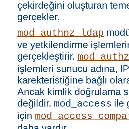
çekirdeğini oluşturan tem
gerçekler.
modül
mod_authnz_ldap
ve yetkilendirme işlemlerin
gerçekleştirir.
mod_auth
işlemleri sunucu adına, IP
karekteristiğine bağlı olara
Ancak kimlik doğrulama si
değildir.
ile
mod_access
için
mod_access_compa
daha vardır.