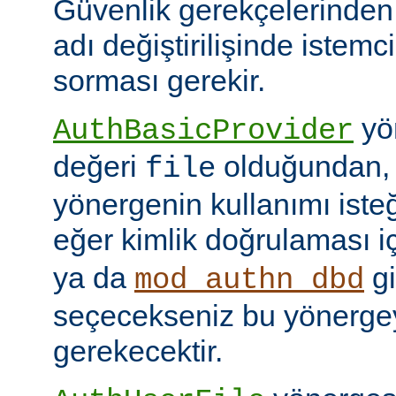
Güvenlik gerekçelerinden
adı değiştirilişinde istem
sorması gerekir.
yön
AuthBasicProvider
değeri
olduğundan,
file
yönergenin kullanımı isteğ
eğer kimlik doğrulaması i
ya da
gi
mod_authn_dbd
seçecekseniz bu yönerge
gerekecektir.