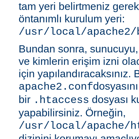
tam yeri belirtmeniz gere
öntanımlı kurulum yeri:
/usr/local/apache2/
Bundan sonra, sunucuyu, 
ve kimlerin erişim izni ol
için yapılandıracaksınız. 
dosyasını
apache2.conf
bir
dosyası k
.htaccess
yapabilirsiniz. Örneğin,
/usr/local/apache/h
dizinini korumayı amaçlıy