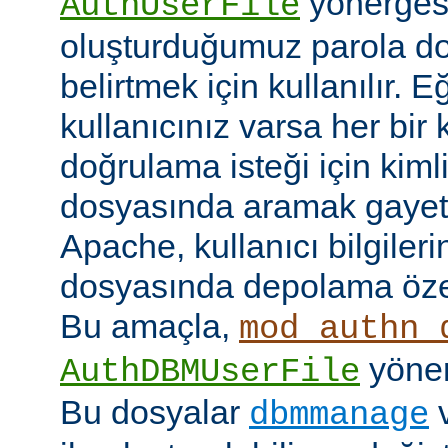
yönerges
AuthUserFile
oluşturduğumuz parola do
belirtmek için kullanılır. 
kullanıcınız varsa her bir 
doğrulama isteği için kimlik
dosyasında aramak gayet 
Apache, kullanıcı bilgilerin
dosyasında depolama özell
Bu amaçla,
mod_authn_
yönerg
AuthDBMUserFile
Bu dosyalar
dbmmanage