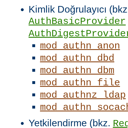
Kimlik Doğrulayıcı (bkz
AuthBasicProvider
AuthDigestProvide
mod_authn_anon
mod_authn_dbd
mod_authn_dbm
mod_authn_file
mod_authnz_ldap
mod_authn_socac
Yetkilendirme (bkz.
Re