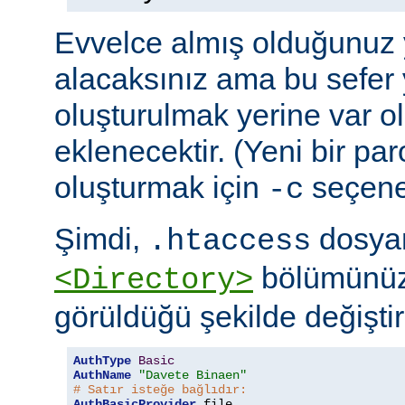
Evvelce almış olduğunuz y
alacaksınız ama bu sefer 
oluşturulmak yerine var o
eklenecektir. (Yeni bir pa
oluşturmak için
seçeneğ
-c
Şimdi,
dosyan
.htaccess
bölümünüz
<Directory>
görüldüğü şekilde değiştire
AuthType
Basic
AuthName
"Davete Binaen"
# Satır isteğe bağlıdır:
AuthBasicProvider