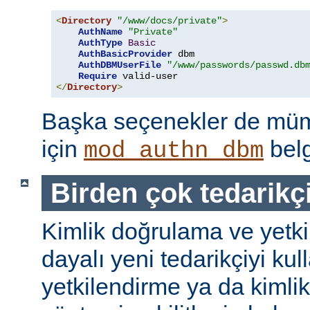
<
Directory
"/www/docs/private"
>
AuthName
"Private"
AuthType
Basic
AuthBasicProvider
 dbm

AuthDBMUserFile
"/www/passwords/passwd.db
Require
</
Directory
>
Başka seçenekler de mümk
için
belg
mod_authn_dbm
Birden çok tedarikç
Kimlik doğrulama ve yetk
dayalı yeni tedarikçiyi kul
yetkilendirme ya da kimli