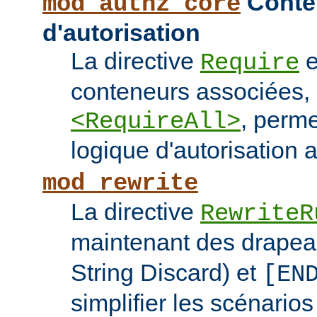
Conten
mod_authz_core
d'autorisation
La directive
e
Require
conteneurs associées
, perme
<RequireAll>
logique d'autorisation 
mod_rewrite
La directive
RewriteR
maintenant des drape
String Discard) et
[EN
simplifier les scénarios