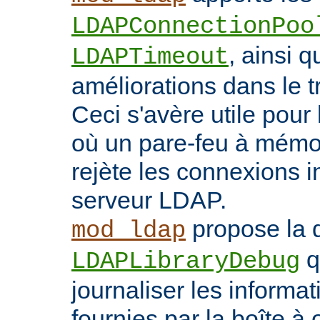
LDAPConnectionPoo
, ainsi q
LDAPTimeout
améliorations dans le t
Ceci s'avère utile pour 
où un pare-feu à mémoir
rejète les connexions i
serveur LDAP.
propose la d
mod_ldap
q
LDAPLibraryDebug
journaliser les inform
fournies par la boîte à 