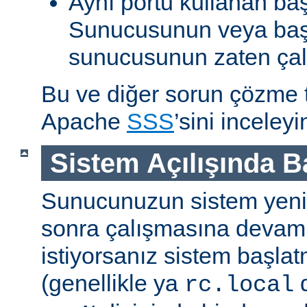
Aynı portu kullanan ba
Sunucusunun veya baş
sunucusunun zaten çal
Bu ve diğer sorun çözme ta
Apache
SSS
’sini inceleyi
Sistem Açılışında 
Sunucunuzun sistem yenid
sonra çalışmasına devam
istiyorsanız sistem başlat
(genellikle ya
d
rc.local