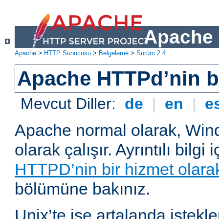
Apache 
Apache
>
HTTP Sunucusu
>
Belgeleme
>
Sürüm 2.4
Apache HTTPd’nin ba
Mevcut Diller:
de
|
en
|
e
Apache normal olarak, Wind
olarak çalışır. Ayrıntılı bilgi 
HTTPD’nin bir hizmet olarak 
bölümüne bakınız.
Unix’te ise artalanda istekl