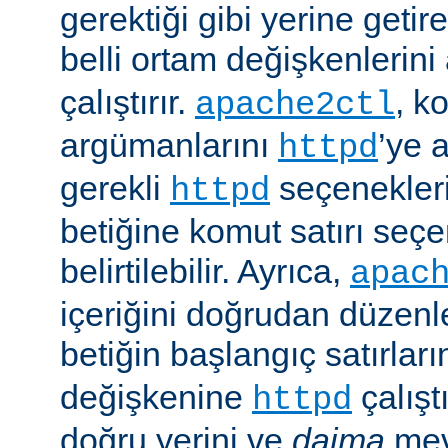
gerektiği gibi yerine getir
belli ortam değişkenlerini
çalıştırır.
, k
apache2ctl
argümanlarını
’ye 
httpd
gerekli
seçenekler
httpd
betiğine komut satırı seçe
belirtilebilir. Ayrıca,
apac
içeriğini doğrudan düzenl
betiğin başlangıç satırlar
değişkenine
çalışt
httpd
doğru yerini ve
daima
mev