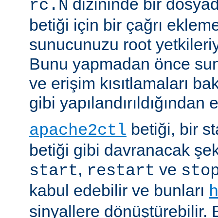
dizininde bir dosyad
rc.N
betiği için bir çağrı eklem
sunucunuzu root yetkileriy
Bunu yapmadan önce sun
ve erişim kısıtlamaları ba
gibi yapılandırıldığından 
betiği, bir s
apache2ctl
betiği gibi davranacak şek
,
ve
start
restart
sto
kabul edebilir ve bunları
sinyallere dönüştürebilir