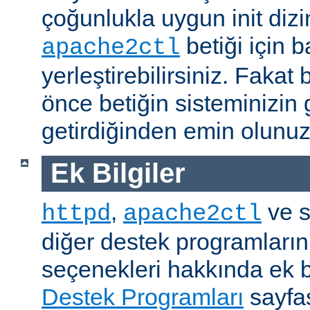
çoğunlukla uygun init dizi
betiği için b
apache2ctl
yerleştirebilirsiniz. Fak
önce betiğin sisteminizin 
getirdiğinden emin olunuz
Ek Bilgiler
,
ve s
httpd
apache2ctl
diğer destek programların
seçenekleri hakkında ek b
Destek Programları
sayfas