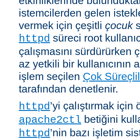
etkinliklerinde bulundukt
istemcilerden gelen istekl
vermek için çeşitli
çocuk
s
süreci root kullanıc
httpd
çalışmasını sürdürürken 
az yetkili bir kullanıcının 
işlem seçilen
Çok Süreçli
tarafından denetlenir.
’yi çalıştırmak için
httpd
betiğini kull
apache2ctl
’nin bazı işletim si
httpd